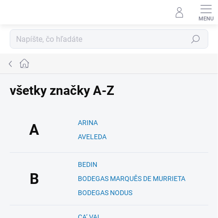
Prejsť
na
obsah
Hľadať
Domov
všetky značky A-Z
ARINA
A
AVELEDA
BEDIN
B
BODEGAS MARQUÊS DE MURRIETA
BODEGAS NODUS
CA‘ VAL