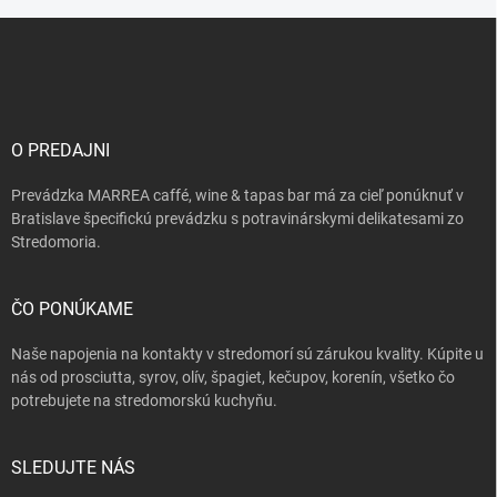
Z
á
p
ä
t
i
O PREDAJNI
e
Prevádzka MARREA caffé, wine & tapas bar má za cieľ ponúknuť v
Bratislave špecifickú prevádzku s potravinárskymi delikatesami zo
Stredomoria.
ČO PONÚKAME
Naše napojenia na kontakty v stredomorí sú zárukou kvality. Kúpite u
nás od prosciutta, syrov, olív, špagiet, kečupov, korenín, všetko čo
potrebujete na stredomorskú kuchyňu.
SLEDUJTE NÁS