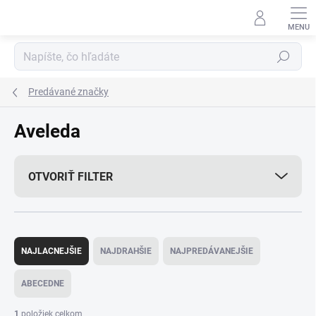
Prejsť
na
obsah
Hľadať
Predávané značky
Aveleda
OTVORIŤ FILTER
R
a
NAJLACNEJŠIE
NAJDRAHŠIE
NAJPREDÁVANEJŠIE
d
e
ABECEDNE
n
i
1
položiek celkom