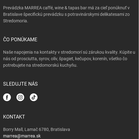
e
k
Prevádzka MARREA caffé, wine & tapas bar má za cieľ ponúknuť v
y
Bratislave špecifickú prevádzku s potravinárskymi delikatesami zo
v
Stredomoria.
ý
p
i
s
ČO PONÚKAME
u
Naše napojenia na kontakty v stredomorí sú zárukou kvality. Kúpite u
nás od prosciutta, syrov, olív, špagiet, kečupov, korenín, všetko čo
potrebujete na stredomorskú kuchyňu.
SLEDUJTE NÁS
KONTAKT
Borry Mall, Lamač 6780, Bratislava
marrea@marrea.sk