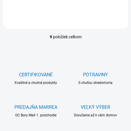
9
položiek celkom
O
v
l
á
d
a
c
CERTIFIKOVANÉ
POTRAVINY
i
Kvalitné a chutné produkty
e
S chuťou stredomoria
p
r
v
k
PREDAJŇA MARREA
VEĽKÝ VÝBER
y
OC Bory Mall 1. poschodie
Doručenie až k vám domov
v
ý
p