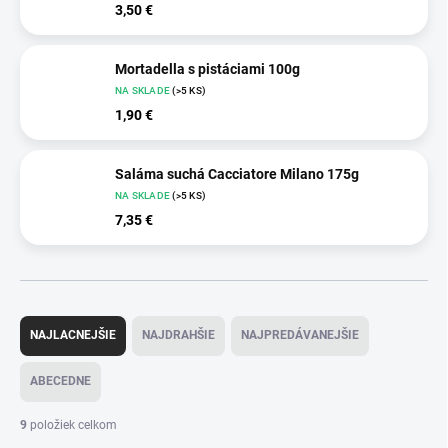
3,50 €
Mortadella s pistáciami 100g
NA SKLADE
(>5 KS)
1,90 €
Saláma suchá Cacciatore Milano 175g
NA SKLADE
(>5 KS)
7,35 €
R
a
NAJLACNEJŠIE
NAJDRAHŠIE
NAJPREDÁVANEJŠIE
d
e
ABECEDNE
n
i
9
položiek celkom
e