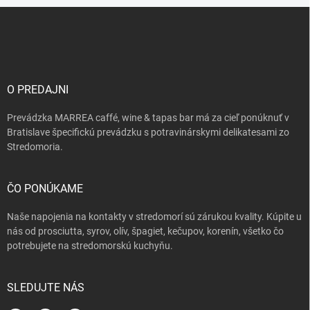
i
Z
s
á
u
p
ä
t
i
O PREDAJNI
e
Prevádzka MARREA caffé, wine & tapas bar má za cieľ ponúknuť v
Bratislave špecifickú prevádzku s potravinárskymi delikatesami zo
Stredomoria.
ČO PONÚKAME
Naše napojenia na kontakty v stredomorí sú zárukou kvality. Kúpite u
nás od prosciutta, syrov, olív, špagiet, kečupov, korenín, všetko čo
potrebujete na stredomorskú kuchyňu.
SLEDUJTE NÁS