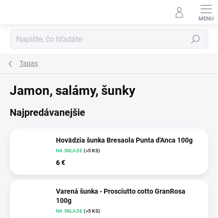
Prejsť
na
obsah
Hľadať
Tapas
Jamon, salámy, šunky
Najpredávanejšie
Hovädzia šunka Bresaola Punta d'Anca 100g
NA SKLADE
(>5 KS)
6 €
Varená šunka - Prosciutto cotto GranRosa
100g
NA SKLADE
(>5 KS)