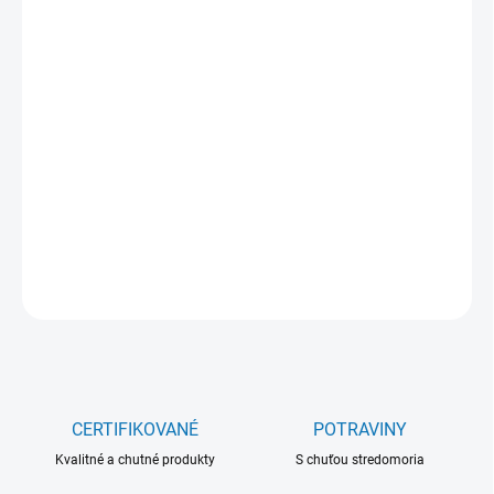
7 €
Jednotková
NA SKLADE
(>5 KS)
cena:
−
+
Pridať do košíka
DETAILNÉ INFORMÁCIE
OPÝTAŤ SA
CERTIFIKOVANÉ
POTRAVINY
Kvalitné a chutné produkty
S chuťou stredomoria