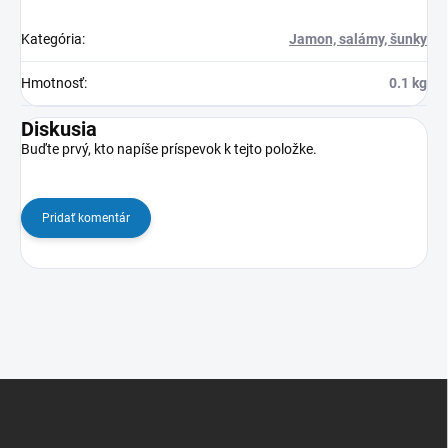
Kategória
:
Jamon, salámy, šunky
Hmotnosť
:
0.1 kg
Diskusia
Buďte prvý, kto napíše príspevok k tejto položke.
Pridať komentár
Z
á
p