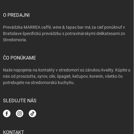
ä
t
i
O PREDAJNI
e
Prevádzka MARREA caffé, wine & tapas bar má za cieľ ponúknuť v
Bratislave špecifickú prevádzku s potravinárskymi delikatesami zo
Stredomoria.
ČO PONÚKAME
Naše napojenia na kontakty v stredomorí sú zárukou kvality. Kúpite u
nás od prosciutta, syrov, olív, špagiet, kečupov, korenín, všetko čo
potrebujete na stredomorskú kuchyňu.
SLEDUJTE NÁS
KONTAKT