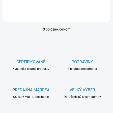
3
položiek celkom
O
v
l
á
d
a
c
CERTIFIKOVANÉ
POTRAVINY
i
Kvalitné a chutné produkty
e
S chuťou stredomoria
p
r
v
k
PREDAJŇA MARREA
VEĽKÝ VÝBER
y
OC Bory Mall 1. poschodie
Doručenie až k vám domov
v
ý
p
i