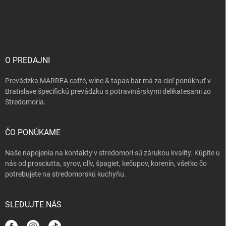
Z
s
á
u
p
ä
t
i
O PREDAJNI
e
Prevádzka MARREA caffé, wine & tapas bar má za cieľ ponúknuť v
Bratislave špecifickú prevádzku s potravinárskymi delikatesami zo
Stredomoria.
ČO PONÚKAME
Naše napojenia na kontakty v stredomorí sú zárukou kvality. Kúpite u
nás od prosciutta, syrov, olív, špagiet, kečupov, korenín, všetko čo
potrebujete na stredomorskú kuchyňu.
SLEDUJTE NÁS