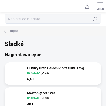
Prejsť
na
obsah
Hľadať
Tapas
Sladké
Najpredávanejšie
Cukríky Gran Gelées Plody slnka 175g
NA SKLADE
(>5 KS)
5,50 €
Makronky set 12ks
NA SKLADE
(>5 KS)
36 €