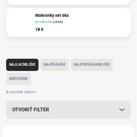
Makronky set 6ks
NA SKLADE
(>5 KS)
18 €
R
a
NAJLACNEJŠIE
NAJDRAHŠIE
NAJPREDÁVANEJŠIE
d
e
ABECEDNE
n
i
3
položiek celkom
e
p
OTVORIŤ FILTER
r
o
d
V
u
ý