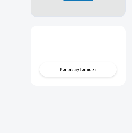
Máte otázky?
Obráťte sa na nás.
Kontaktný formulár