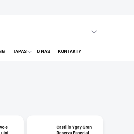
PRÁZDNY KOŠÍK
NÁKUPNÝ
KOŠÍK
NG
TAPAS
O NÁS
KONTAKTY
ivo e
Castillo Ygay Gran
Luigi
Reserva Especial