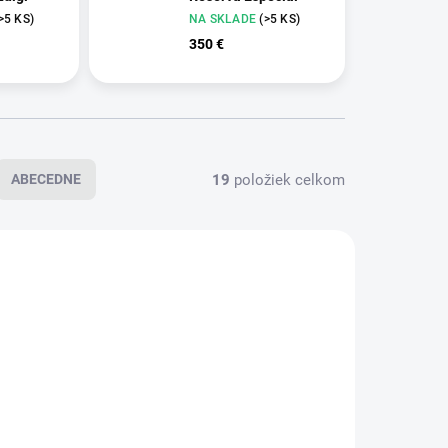
>5 KS)
NA SKLADE
(>5 KS)
350 €
19
položiek celkom
ABECEDNE
326
329