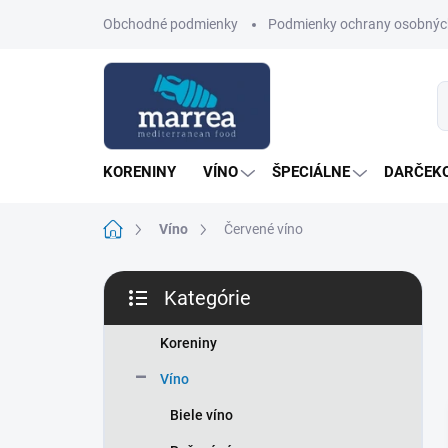
Prejsť
Obchodné podmienky
Podmienky ochrany osobnýc
na
obsah
KORENINY
VÍNO
ŠPECIÁLNE
DARČEKO
Domov
Víno
Červené víno
B
Kategórie
o
Preskočiť
č
kategórie
n
Koreniny
ý
Víno
p
a
Biele víno
n