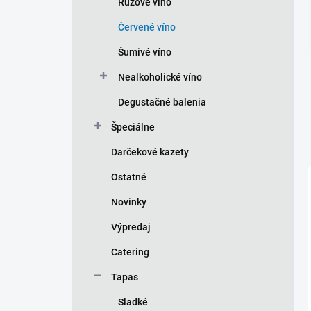
Ružové víno
e
l
Červené víno
Šumivé víno
Nealkoholické víno
Degustačné balenia
Špeciálne
Darčekové kazety
Ostatné
Novinky
Výpredaj
Catering
Tapas
Sladké