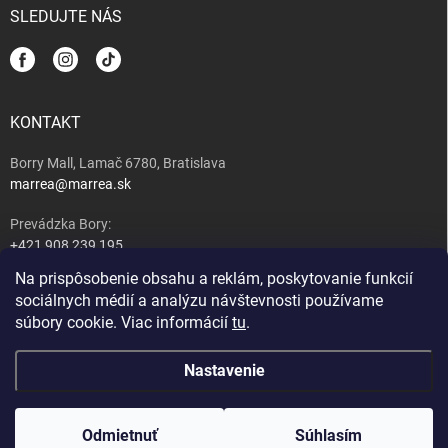
SLEDUJTE NÁS
KONTAKT
Borry Mall, Lamač 6780, Bratislava
marrea@marrea.sk
Prevádzka Bory:
+421 908 239 195
Na prispôsobenie obsahu a reklám, poskytovanie funkcií
Majiteľ:
sociálnych médií a analýzu návštevnosti používame
+421 917 489 407
súbory cookie. Viac informácií
tu
.
Nastavenie
Copyright 2026
MARREA caffé, wine & tapas bar
. Všetky práva vyhradené.
Upraviť nastavenie cookies
Nastavenie | Úprava | Custom =
Netmedia s.r.o.
Odmietnuť
Súhlasím