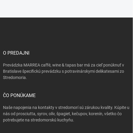
Z
á
p
ä
t
i
O PREDAJNI
e
Prevádzka MARREA caffé, wine & tapas bar má za cieľ ponúknuť v
Bratislave špecifickú prevádzku s potravinárskymi delikatesami zo
Stredomoria.
ČO PONÚKAME
Naše napojenia na kontakty v stredomorí sú zárukou kvality. Kúpite u
nás od prosciutta, syrov, olív, špagiet, kečupov, korenín, všetko čo
potrebujete na stredomorskú kuchyňu.