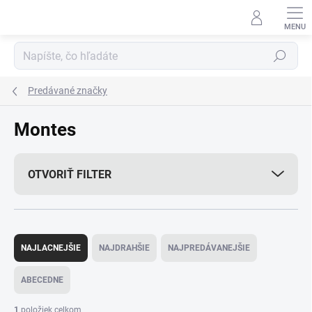
Prejsť
na
obsah
Hľadať
Predávané značky
Montes
OTVORIŤ FILTER
R
a
NAJLACNEJŠIE
NAJDRAHŠIE
NAJPREDÁVANEJŠIE
d
e
ABECEDNE
n
i
1
položiek celkom