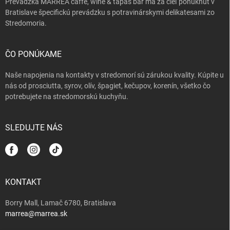
Prevádzka MARREA caffé, wine & tapas bar má za cieľ ponúknuť v
y
Bratislave špecifickú prevádzku s potravinárskymi delikatesami zo
v
Stredomoria.
ý
p
i
s
ČO PONÚKAME
u
Naše napojenia na kontakty v stredomorí sú zárukou kvality. Kúpite u
nás od prosciutta, syrov, olív, špagiet, kečupov, korenín, všetko čo
potrebujete na stredomorskú kuchyňu.
SLEDUJTE NÁS
KONTAKT
Borry Mall, Lamač 6780, Bratislava
marrea@marrea.sk