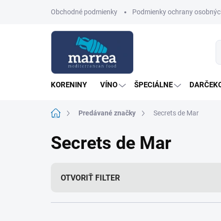
Prejsť
Obchodné podmienky
Podmienky ochrany osobnýc
na
obsah
KORENINY
VÍNO
ŠPECIÁLNE
DARČEKO
Domov
Predávané značky
Secrets de Mar
Secrets de Mar
OTVORIŤ FILTER
R