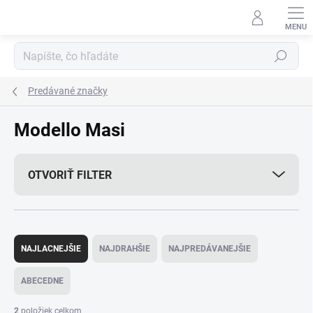
Prejsť
na
obsah
Hľadať
Predávané značky
Modello Masi
OTVORIŤ FILTER
R
a
NAJLACNEJŠIE
NAJDRAHŠIE
NAJPREDÁVANEJŠIE
d
e
ABECEDNE
n
i
2
položiek celkom