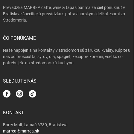
e
k
Prevádzka MARREA caffé, wine & tapas bar má za cieľ ponúknuť v
y
Bratislave špecifickú prevádzku s potravinárskymi delikatesami zo
v
Stredomoria.
ý
p
i
s
ČO PONÚKAME
u
Naše napojenia na kontakty v stredomorí sú zárukou kvality. Kúpite u
nás od prosciutta, syrov, olív, špagiet, kečupov, korenín, všetko čo
potrebujete na stredomorskú kuchyňu.
SLEDUJTE NÁS
KONTAKT
Borry Mall, Lamač 6780, Bratislava
marrea@marrea.sk