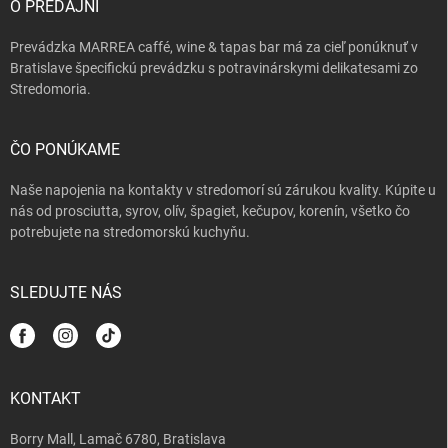
i
O PREDAJNI
v
e
k
Prevádzka MARREA caffé, wine & tapas bar má za cieľ ponúknuť v
y
Bratislave špecifickú prevádzku s potravinárskymi delikatesami zo
v
Stredomoria.
ý
p
i
s
ČO PONÚKAME
u
Naše napojenia na kontakty v stredomorí sú zárukou kvality. Kúpite u
nás od prosciutta, syrov, olív, špagiet, kečupov, korenín, všetko čo
potrebujete na stredomorskú kuchyňu.
SLEDUJTE NÁS
KONTAKT
Borry Mall, Lamač 6780, Bratislava