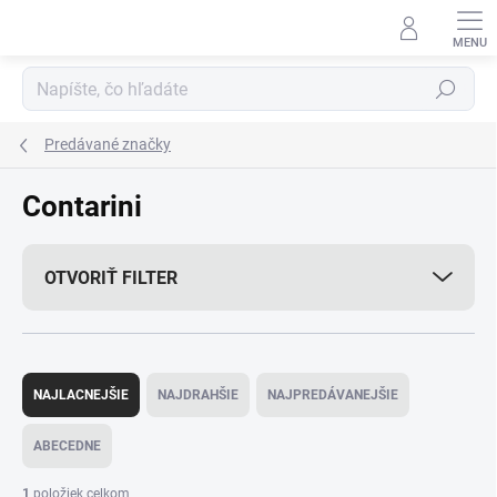
Prejsť
na
obsah
Hľadať
Predávané značky
Contarini
OTVORIŤ FILTER
R
a
NAJLACNEJŠIE
NAJDRAHŠIE
NAJPREDÁVANEJŠIE
d
e
ABECEDNE
n
i
1
položiek celkom