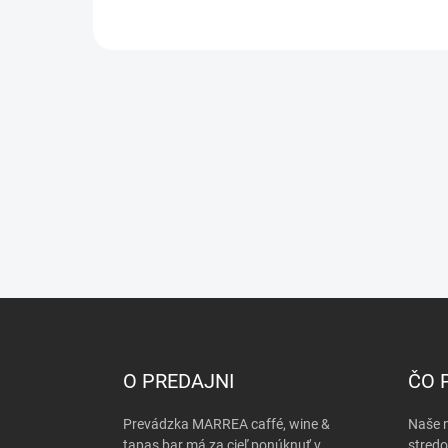
Z
á
p
ä
O PREDAJNI
ČO 
t
i
Prevádzka MARREA caffé, wine &
Naše n
e
tapas bar má za cieľ ponúknuť v
stredo