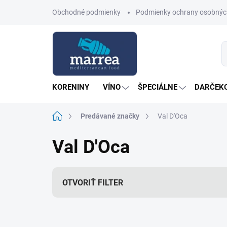
Prejsť
Obchodné podmienky
Podmienky ochrany osobnýc
na
obsah
KORENINY
VÍNO
ŠPECIÁLNE
DARČEKO
Domov
Predávané značky
Val D'Oca
Val D'Oca
OTVORIŤ FILTER
R