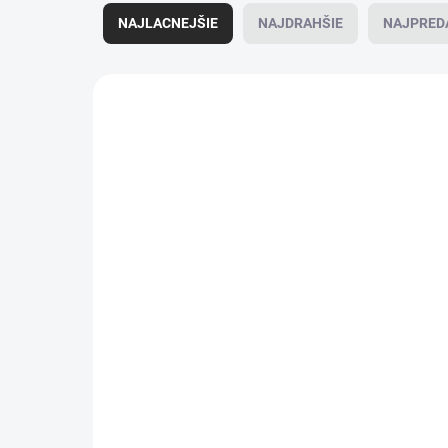
a
NAJLACNEJŠIE
NAJDRAHŠIE
NAJPRED
d
e
n
V
i
ý
290
e
p
p
i
r
s
o
p
d
r
u
o
k
d
t
u
o
k
v
t
o
v