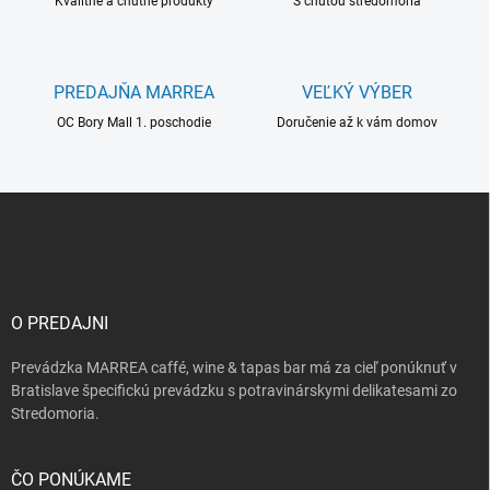
r
i
Kvalitné a chutné produkty
S chuťou stredomoria
v
e
k
y
v
PREDAJŇA MARREA
VEĽKÝ VÝBER
ý
OC Bory Mall 1. poschodie
Doručenie až k vám domov
p
i
s
u
Z
á
p
ä
t
i
O PREDAJNI
e
Prevádzka MARREA caffé, wine & tapas bar má za cieľ ponúknuť v
Bratislave špecifickú prevádzku s potravinárskymi delikatesami zo
Stredomoria.
ČO PONÚKAME