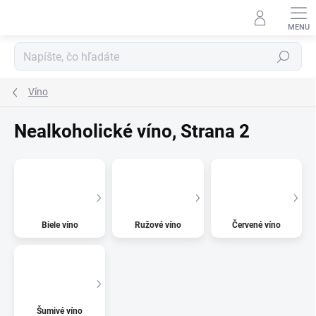
Prejsť
na
obsah
Hľadať
Víno
Nealkoholické víno
, Strana 2
Biele víno
Ružové víno
Červené víno
Šumivé víno