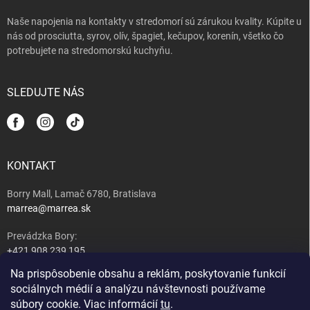
Naše napojenia na kontakty v stredomorí sú zárukou kvality. Kúpite u
nás od prosciutta, syrov, olív, špagiet, kečupov, korenín, všetko čo
potrebujete na stredomorskú kuchyňu.
SLEDUJTE NÁS
KONTAKT
Borry Mall, Lamač 6780, Bratislava
marrea@marrea.sk
Prevádzka Bory:
+421 908 239 195
Na prispôsobenie obsahu a reklám, poskytovanie funkcií
Majiteľ:
sociálnych médií a analýzu návštevnosti používame
+421 917 489 407
súbory cookie. Viac informácií
tu
.