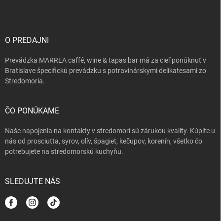
p
ä
t
i
O PREDAJNI
e
Prevádzka MARREA caffé, wine & tapas bar má za cieľ ponúknuť v
Bratislave špecifickú prevádzku s potravinárskymi delikatesami zo
Stredomoria.
ČO PONÚKAME
Naše napojenia na kontakty v stredomorí sú zárukou kvality. Kúpite u
nás od prosciutta, syrov, olív, špagiet, kečupov, korenín, všetko čo
potrebujete na stredomorskú kuchyňu.
SLEDUJTE NÁS