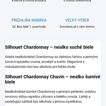
Kvalitné a chutné produkty
S chuťou stredomoria
PREDAJŇA MARREA
VEĽKÝ VÝBER
OC Bory Mall 1. poschodie
Doručenie až k vám domov
Silhouet Chardonnay – nealko suché biele
Svieže nealkoholické Chardonnay so zlatistou farbou a jemnými
tónmi tropického ovocia, broskýň a kvetín. Elegantné a
nízkokalorické víno bez alkoholu pre ľahké chvíle.
Silhouet Chardonnay Chavin – nealko šumivé
biele
Nealkoholické šumivé Chardonnay s jemným perlením, sviežou
ovocnou vôňou egrešov, citrusov a bieleho ovocia. Ľahký a
osviežujúci zážitok bez alkoholu s jemnou kyselinkou.