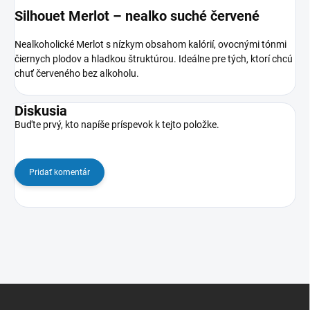
Silhouet Merlot – nealko suché červené
Nealkoholické Merlot s nízkym obsahom kalórií, ovocnými tónmi
čiernych plodov a hladkou štruktúrou. Ideálne pre tých, ktorí chcú
chuť červeného bez alkoholu.
Diskusia
Buďte prvý, kto napíše príspevok k tejto položke.
Pridať komentár
Z
á