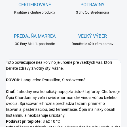
CERTIFIKOVANÉ
POTRAVINY
Kvalitné a chutné produkty
S chuťou stredomoria
PREDAJŇA MARREA
VEĽKÝ VÝBER
OC Bory Mall 1. poschodie
Doručenie až k vám domov
Toto osviežujúce nealko víno je určené pre všetkých vás, ktorí
beriete zdravý životný štýl vážne.
PÔVOD:
Languedoc-Roussillon, Stredozemné
Chuť:
Ľahodný nealkoholický nápoj zlatisto-žltej farby. Chuťovo je
Ópia Chardonnay veľmi svieže harmonické víno s vôňou bieleho
ovocia. Spracovanie hrozna prechádza fázami priameho
lisovania, pasterizáciou, bez fermentácie. Ópia má nízky obsah
histamínu a neobsahuje siričitany.
Podávať pri teplote:
8 až 10 °C