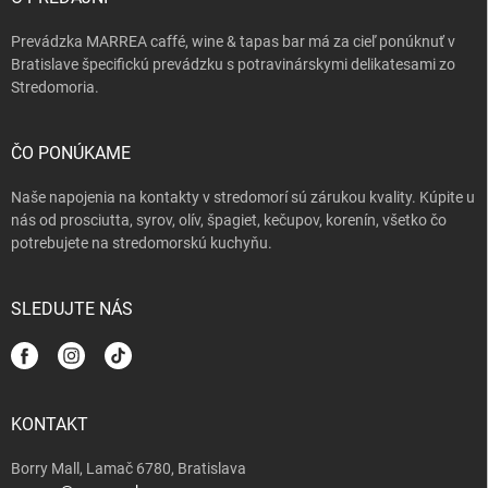
e
Prevádzka MARREA caffé, wine & tapas bar má za cieľ ponúknuť v
Bratislave špecifickú prevádzku s potravinárskymi delikatesami zo
Stredomoria.
ČO PONÚKAME
Naše napojenia na kontakty v stredomorí sú zárukou kvality. Kúpite u
nás od prosciutta, syrov, olív, špagiet, kečupov, korenín, všetko čo
potrebujete na stredomorskú kuchyňu.
SLEDUJTE NÁS
KONTAKT
Borry Mall, Lamač 6780, Bratislava