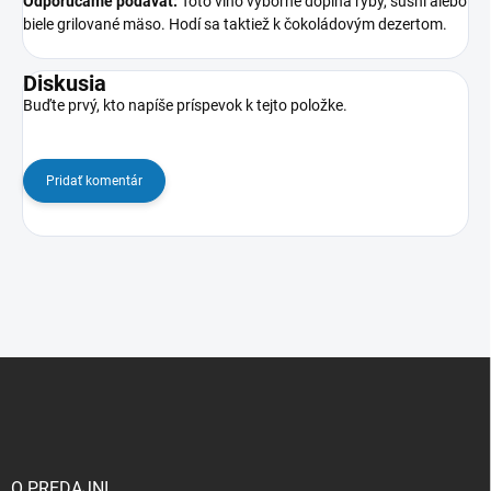
Odporúčame podávať:
Toto víno výborne dopĺňa ryby, sushi alebo
biele grilované mäso. Hodí sa taktiež k čokoládovým dezertom.
Diskusia
Buďte prvý, kto napíše príspevok k tejto položke.
Pridať komentár
Z
á
p
ä
t
i
O PREDAJNI