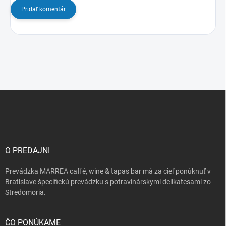
Pridať komentár
Z
á
p
ä
t
i
O PREDAJNI
e
Prevádzka MARREA caffé, wine & tapas bar má za cieľ ponúknuť v
Bratislave špecifickú prevádzku s potravinárskymi delikatesami zo
Stredomoria.
ČO PONÚKAME