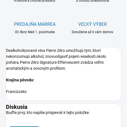
Kvalitné a chutné produkty
S chuťou stredomoria
PREDAJŇA MARREA
VEĽKÝ VÝBER
OC Bory Mall 1. poschodie
Doručenie až k vám domov
Dealkoholizované vína Pierre Zéro umožňujú tým, ktorí
nekonzumujú alkohol, znovuobjaviť pojem veselosti okolo
pohára.Pierre Zéro Signature Effervescent zvádza veľmi
aromatickým a ovocným profilom.
Krajina pôvodu:
Francúzsko
Diskusia
Buďte prvý, kto napíše príspevok k tejto položke.