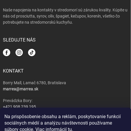
Naše napojenia na kontakty v stredomorí sú zárukou kvality. Kúpite u
nás od prosciutta, syrov, olív, špagiet, kečupov, korenín, všetko čo
potrebujete na stredomorskú kuchyňu.
SLEDUJTE NÁS
KONTAKT
Borry Mall, Lamač 6780, Bratislava
marrea@marrea.sk
Prevádzka Bory:
+421 908 239 195
Na prispôsobenie obsahu a reklám, poskytovanie funkcií
Majiteľ:
sociálnych médií a analýzu návštevnosti používame
+421 917 489 407
súbory cookie. Viac informácií
tu
.