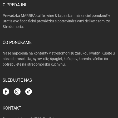
i
O PREDAJNI
e
Prevádzka MARREA caffé, wine & tapas bar má za cieľ ponúknuť v
Bratislave špecifickú prevádzku s potravinárskymi delikatesami zo
Stredomoria.
ČO PONÚKAME
Naše napojenia na kontakty v stredomorí sú zárukou kvality. Kúpite u
nás od prosciutta, syrov, olív, špagiet, kečupov, korenín, všetko čo
potrebujete na stredomorskú kuchyňu.
SLEDUJTE NÁS
KONTAKT