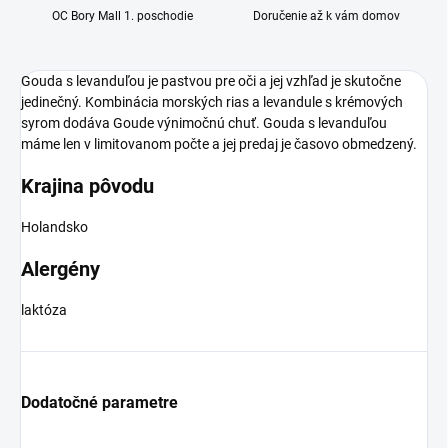
OC Bory Mall 1. poschodie
Doručenie až k vám domov
Gouda s levanduľou je pastvou pre oči a jej vzhľad je skutočne
jedinečný. Kombinácia morských rias a levandule s krémových
syrom dodáva Goude výnimočnú chuť. Gouda s levanduľou
máme len v limitovanom počte a jej predaj je časovo obmedzený.
Krajina pôvodu
Holandsko
Alergény
laktóza
Dodatočné parametre