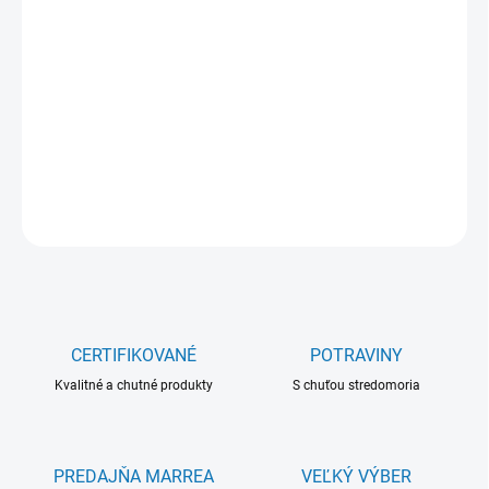
Jednotková
NA SKLADE
(>5 KS)
cena:
−
+
Pridať do košíka
DETAILNÉ INFORMÁCIE
OPÝTAŤ SA
CERTIFIKOVANÉ
POTRAVINY
Kvalitné a chutné produkty
S chuťou stredomoria
PREDAJŇA MARREA
VEĽKÝ VÝBER