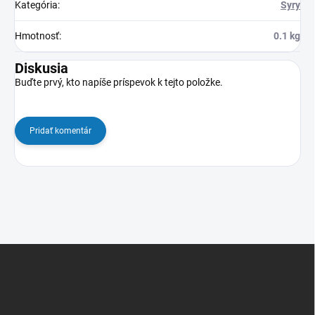
Kategória
:
Syry
Hmotnosť
:
0.1 kg
Diskusia
Buďte prvý, kto napíše príspevok k tejto položke.
Pridať komentár
Z
á
p
ä
t