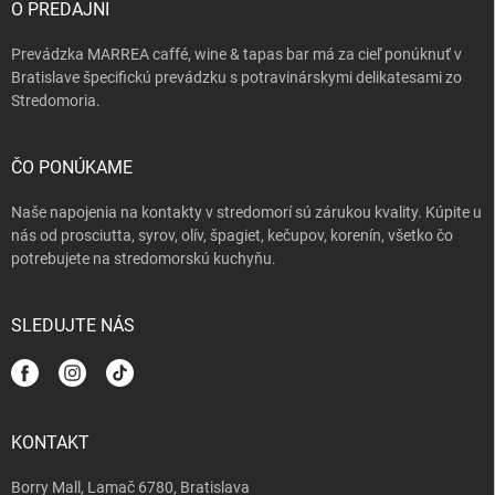
i
O PREDAJNI
e
Prevádzka MARREA caffé, wine & tapas bar má za cieľ ponúknuť v
Bratislave špecifickú prevádzku s potravinárskymi delikatesami zo
Stredomoria.
ČO PONÚKAME
Naše napojenia na kontakty v stredomorí sú zárukou kvality. Kúpite u
nás od prosciutta, syrov, olív, špagiet, kečupov, korenín, všetko čo
potrebujete na stredomorskú kuchyňu.
SLEDUJTE NÁS
KONTAKT
Borry Mall, Lamač 6780, Bratislava