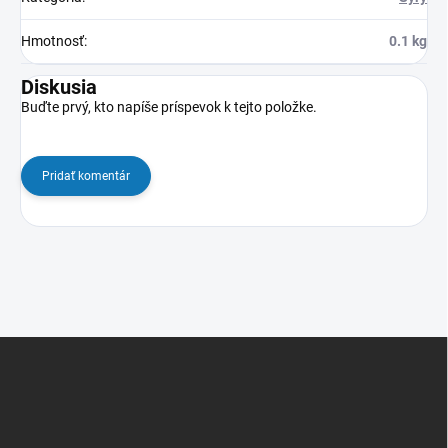
Hmotnosť
:
0.1 kg
Diskusia
Buďte prvý, kto napíše príspevok k tejto položke.
Pridať komentár
Z
á
p
ä
t