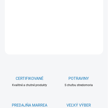
Jednotková
NA SKLADE
(>5 KS)
cena:
−
+
Pridať do košíka
DETAILNÉ INFORMÁCIE
OPÝTAŤ SA
CERTIFIKOVANÉ
POTRAVINY
Kvalitné a chutné produkty
S chuťou stredomoria
PREDAJŇA MARREA
VEĽKÝ VÝBER