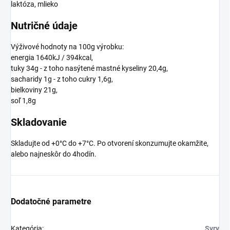
laktóza, mlieko
Nutričné údaje
Výživové hodnoty na 100g výrobku:
energia 1640kJ / 394kcal,
tuky 34g - z toho nasýtené mastné kyseliny 20,4g,
sacharidy 1g - z toho cukry 1,6g,
bielkoviny 21g,
soľ 1,8g
Skladovanie
Skladujte od +0°C do +7°C. Po otvorení skonzumujte okamžite,
alebo najneskôr do 4hodín.
Dodatočné parametre
Kategória
:
Syry