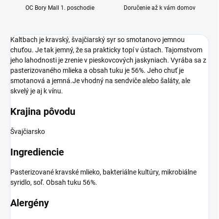
OC Bory Mall 1. poschodie
Doručenie až k vám domov
Kaltbach je kravský, švajčiarský syr so smotanovo jemnou
chuťou. Je tak jemný, že sa prakticky topí v ústach. Tajomstvom
jeho lahodnosti je zrenie v pieskovcových jaskyniach. Vyrába sa z
pasterizovaného mlieka a obsah tuku je 56%. Jeho chuť je
smotanová a jemná.Je vhodný na sendviče alebo šaláty, ale
skvelý je aj k vínu.
Krajina pôvodu
Švajčiarsko
Ingrediencie
Pasterizované kravské mlieko, bakteriálne kultúry, mikrobiálne
syridlo, soľ. Obsah tuku 56%.
Alergény