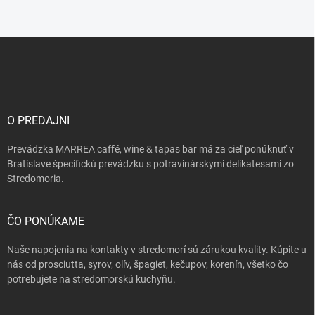
Z
á
p
ä
t
i
O PREDAJNI
e
Prevádzka MARREA caffé, wine & tapas bar má za cieľ ponúknuť v
Bratislave špecifickú prevádzku s potravinárskymi delikatesami zo
Stredomoria.
ČO PONÚKAME
Naše napojenia na kontakty v stredomorí sú zárukou kvality. Kúpite u
nás od prosciutta, syrov, olív, špagiet, kečupov, korenín, všetko čo
potrebujete na stredomorskú kuchyňu.