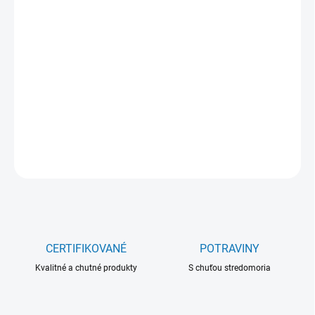
4,50 €
Jednotková
NA SKLADE
(>5 KS)
cena:
−
+
Pridať do košíka
DETAILNÉ INFORMÁCIE
OPÝTAŤ SA
CERTIFIKOVANÉ
POTRAVINY
Kvalitné a chutné produkty
S chuťou stredomoria