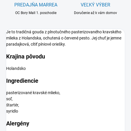
PREDAJŇA MARREA
VEĽKÝ VÝBER
OC Bory Mall 1. poschodie
Doručenie až k vám domov
Je to tradičná gouda z plnotučného pasterizovaného kravského
mlieka z Holandska, ochutená o červené pesto. Jej chuť je jemne
paradajková, cítiť píniové oriešky.
Krajina pôvodu
Holandsko
Ingrediencie
pasterizované kravské mlieko,
soľ,
štartér,
syridlo
Alergény