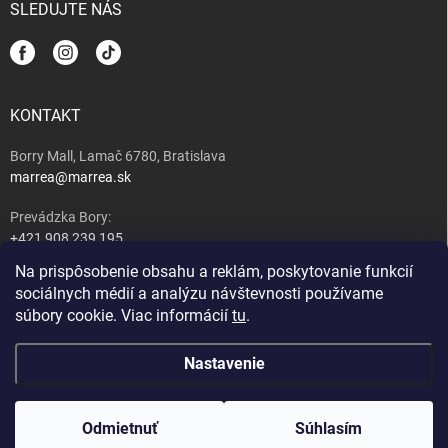
SLEDUJTE NÁS
KONTAKT
Borry Mall, Lamač 6780, Bratislava
marrea@marrea.sk
Prevádzka Bory:
+421 908 239 195
Na prispôsobenie obsahu a reklám, poskytovanie funkcií
Majiteľ:
sociálnych médií a analýzu návštevnosti používame
+421 917 489 407
súbory cookie. Viac informácií
tu
.
Nastavenie
Copyright 2026
MARREA caffé, wine & tapas bar
. Všetky práva vyhradené.
Upraviť nastavenie cookies
Nastavenie | Úprava | Custom =
Netmedia s.r.o.
Odmietnuť
Súhlasím