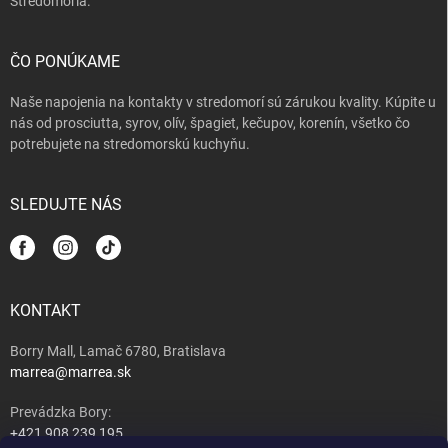
Stredomoria.
ČO PONÚKAME
Naše napojenia na kontakty v stredomorí sú zárukou kvality. Kúpite u
nás od prosciutta, syrov, olív, špagiet, kečupov, korenín, všetko čo
potrebujete na stredomorskú kuchyňu.
SLEDUJTE NÁS
KONTAKT
Borry Mall, Lamač 6780, Bratislava
marrea@marrea.sk
Prevádzka Bory:
+421 908 239 195