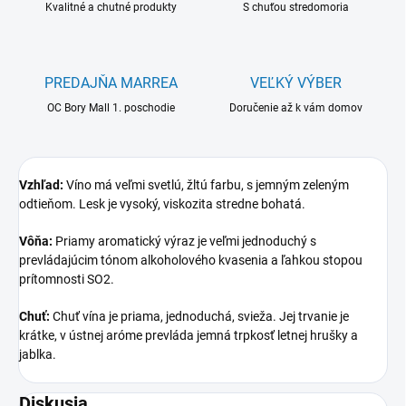
Kvalitné a chutné produkty
S chuťou stredomoria
PREDAJŇA MARREA
VEĽKÝ VÝBER
OC Bory Mall 1. poschodie
Doručenie až k vám domov
Vzhľad:
Víno má veľmi svetlú, žltú farbu, s jemným zeleným
odtieňom. Lesk je vysoký, viskozita stredne bohatá.
Vôňa:
Priamy aromatický výraz je veľmi jednoduchý s
prevládajúcim tónom alkoholového kvasenia a ľahkou stopou
prítomnosti SO2.
Chuť:
Chuť vína je priama, jednoduchá, svieža. Jej trvanie je
krátke, v ústnej aróme prevláda jemná trpkosť letnej hrušky a
jablka.
Diskusia