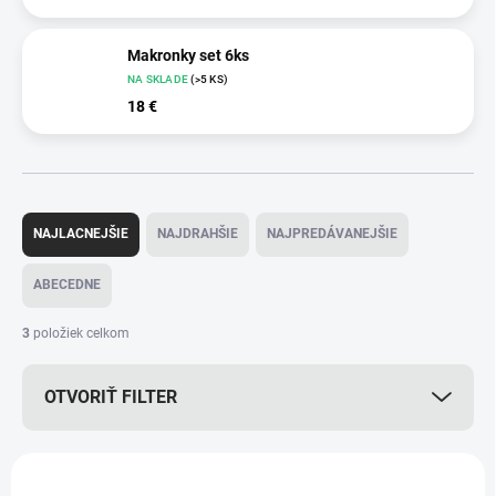
Makronky set 6ks
NA SKLADE
(>5 KS)
18 €
R
a
NAJLACNEJŠIE
NAJDRAHŠIE
NAJPREDÁVANEJŠIE
d
e
ABECEDNE
n
i
3
položiek celkom
e
p
OTVORIŤ FILTER
r
o
d
V
u
ý