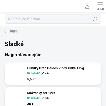
Prejsť
na
obsah
Hľadať
Tapas
Sladké
Najpredávanejšie
Cukríky Gran Gelées Plody slnka 175g
NA SKLADE
(>5 KS)
5,50 €
Makronky set 12ks
NA SKLADE
(>5 KS)
36 €