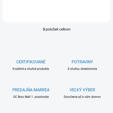
3
položiek celkom
O
v
l
á
d
a
c
CERTIFIKOVANÉ
POTRAVINY
i
Kvalitné a chutné produkty
e
S chuťou stredomoria
p
r
v
k
PREDAJŇA MARREA
VEĽKÝ VÝBER
y
OC Bory Mall 1. poschodie
Doručenie až k vám domov
v
ý
p
i