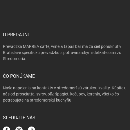
Z
s
á
u
p
ä
t
i
O PREDAJNI
e
Prevádzka MARREA caffé, wine & tapas bar má za cieľ ponúknuť v
Bratislave špecifickú prevádzku s potravinárskymi delikatesami zo
Stredomoria.
ČO PONÚKAME
Naše napojenia na kontakty v stredomorí sú zárukou kvality. Kúpite u
nás od prosciutta, syrov, olív, špagiet, kečupov, korenín, všetko čo
potrebujete na stredomorskú kuchyňu.
SLEDUJTE NÁS