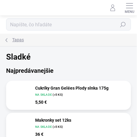
Prejsť
na
obsah
Hľadať
Tapas
Sladké
Najpredávanejšie
Cukríky Gran Gelées Plody slnka 175g
NA SKLADE
(>5 KS)
5,50 €
Makronky set 12ks
NA SKLADE
(>5 KS)
36 €