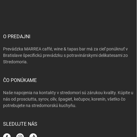
Z
s
á
u
p
ä
t
i
O PREDAJNI
e
Prevádzka MARREA caffé, wine & tapas bar má za cieľ ponúknuť v
Bratislave špecifickú prevádzku s potravinárskymi delikatesami zo
Stredomoria.
ČO PONÚKAME
Naše napojenia na kontakty v stredomorí sú zárukou kvality. Kúpite u
nás od prosciutta, syrov, olív, špagiet, kečupov, korenín, všetko čo
potrebujete na stredomorskú kuchyňu.
SLEDUJTE NÁS