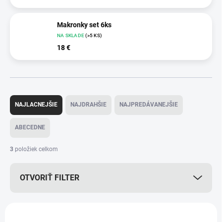
Makronky set 6ks
NA SKLADE
(>5 KS)
18 €
R
a
NAJLACNEJŠIE
NAJDRAHŠIE
NAJPREDÁVANEJŠIE
d
e
ABECEDNE
n
i
3
položiek celkom
e
p
OTVORIŤ FILTER
r
o
d
V
u
ý