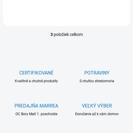
3
položiek celkom
O
v
l
á
d
a
c
CERTIFIKOVANÉ
POTRAVINY
i
Kvalitné a chutné produkty
e
S chuťou stredomoria
p
r
v
k
PREDAJŇA MARREA
VEĽKÝ VÝBER
y
OC Bory Mall 1. poschodie
Doručenie až k vám domov
v
ý
p
i