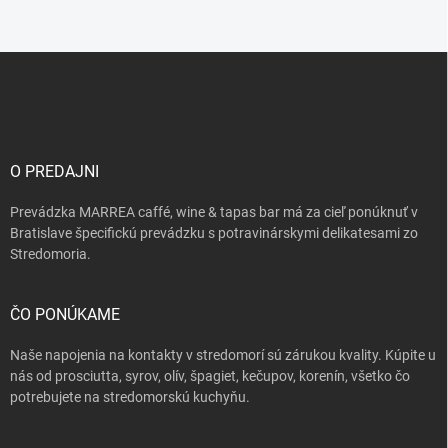
Z
á
p
ä
t
i
O PREDAJNI
e
Prevádzka MARREA caffé, wine & tapas bar má za cieľ ponúknuť v
Bratislave špecifickú prevádzku s potravinárskymi delikatesami zo
Stredomoria.
ČO PONÚKAME
Naše napojenia na kontakty v stredomorí sú zárukou kvality. Kúpite u
nás od prosciutta, syrov, olív, špagiet, kečupov, korenín, všetko čo
potrebujete na stredomorskú kuchyňu.