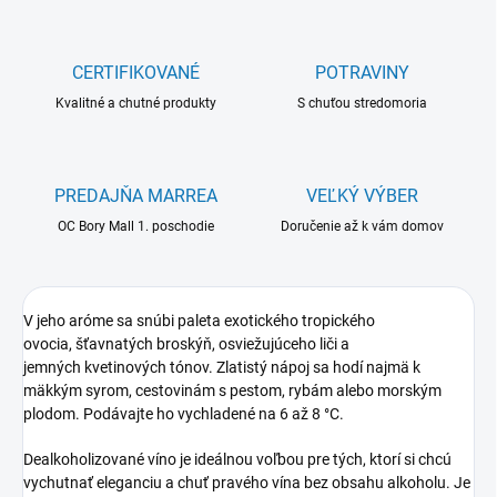
CERTIFIKOVANÉ
POTRAVINY
Kvalitné a chutné produkty
S chuťou stredomoria
PREDAJŇA MARREA
VEĽKÝ VÝBER
OC Bory Mall 1. poschodie
Doručenie až k vám domov
V jeho aróme sa snúbi paleta exotického tropického
ovocia, šťavnatých broskýň, osviežujúceho liči a
jemných kvetinových tónov. Zlatistý nápoj sa hodí najmä k
mäkkým syrom, cestovinám s pestom, rybám alebo morským
plodom. Podávajte ho vychladené na 6 až 8 °C.
Dealkoholizované víno je ideálnou voľbou pre tých, ktorí si chcú
vychutnať eleganciu a chuť pravého vína bez obsahu alkoholu. Je