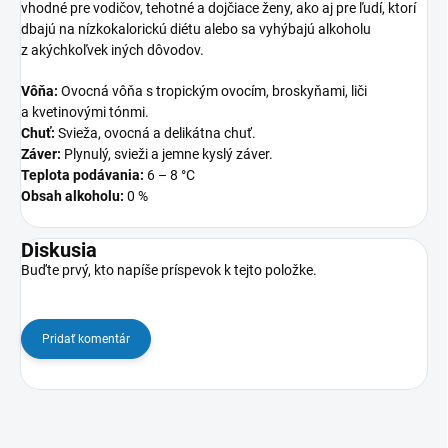
vhodné pre vodičov, tehotné a dojčiace ženy, ako aj pre ľudí, ktorí
dbajú na nízkokalorickú diétu alebo sa vyhýbajú alkoholu
z akýchkoľvek iných dôvodov.
Vôňa:
Ovocná vôňa s tropickým ovocím, broskyňami, liči
a kvetinovými tónmi.
Chuť:
Svieža, ovocná a delikátna chuť.
Záver:
Plynulý, svieži a jemne kyslý záver.
Teplota podávania:
6 – 8 °C
Obsah alkoholu:
0 %
Diskusia
Buďte prvý, kto napíše príspevok k tejto položke.
Pridať komentár