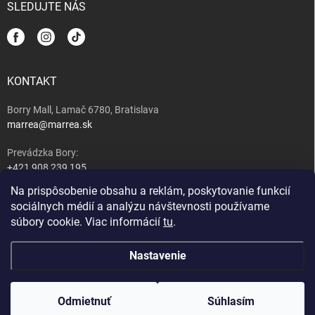
SLEDUJTE NÁS
KONTAKT
Borry Mall, Lamač 6780, Bratislava
marrea@marrea.sk
Prevádzka Bory:
+421 908 239 195
Na prispôsobenie obsahu a reklám, poskytovanie funkcií
Majiteľ:
sociálnych médií a analýzu návštevnosti používame
+421 917 489 407
súbory cookie. Viac informácií
tu
.
Nastavenie
Copyright 2026
MARREA caffé, wine & tapas bar
. Všetky práva vyhradené.
Upraviť nastavenie cookies
Nastavenie | Úprava | Custom =
Netmedia s.r.o.
Odmietnuť
Súhlasím