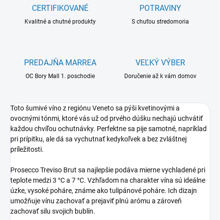
CERTIFIKOVANÉ
POTRAVINY
Kvalitné a chutné produkty
S chuťou stredomoria
PREDAJŇA MARREA
VEĽKÝ VÝBER
OC Bory Mall 1. poschodie
Doručenie až k vám domov
Toto šumivé víno z regiónu Veneto sa pýši kvetinovými a
ovocnými tónmi, ktoré vás už od prvého dúšku nechajú uchvátiť
každou chvíľou ochutnávky.
Perfektne sa pije samotné, napríklad
pri prípitku, ale dá sa vychutnať kedykoľvek a bez zvláštnej
príležitosti.
Prosecco Treviso Brut
sa najlepšie podáva mierne vychladené pri
teplote medzi 3 °C a 7 °C. Vzhľadom na charakter vína sú ideálne
úzke, vysoké poháre, známe ako tulipánové poháre. Ich dizajn
umožňuje vínu zachovať a prejaviť plnú arómu a zároveň
zachovať silu svojich bublín.