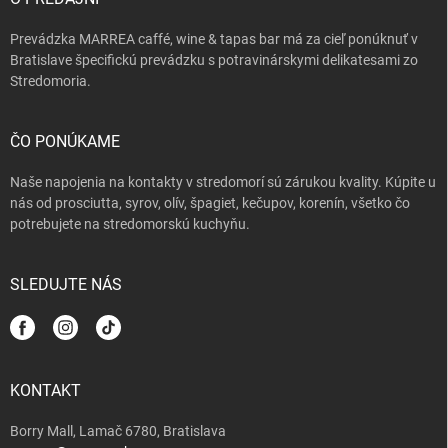
e
Prevádzka MARREA caffé, wine & tapas bar má za cieľ ponúknuť v
Bratislave špecifickú prevádzku s potravinárskymi delikatesami zo
Stredomoria.
ČO PONÚKAME
Naše napojenia na kontakty v stredomorí sú zárukou kvality. Kúpite u
nás od prosciutta, syrov, olív, špagiet, kečupov, korenín, všetko čo
potrebujete na stredomorskú kuchyňu.
SLEDUJTE NÁS
KONTAKT
Borry Mall, Lamač 6780, Bratislava