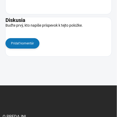
Diskusia
Buďte prvý, kto napíše príspevok k tejto položke.
Pridať komentár
Z
á
p
ä
t
i
O PREDAJNI