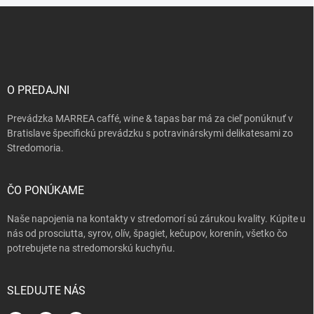
Z
á
p
ä
t
i
O PREDAJNI
e
Prevádzka MARREA caffé, wine & tapas bar má za cieľ ponúknuť v
Bratislave špecifickú prevádzku s potravinárskymi delikatesami zo
Stredomoria.
ČO PONÚKAME
Naše napojenia na kontakty v stredomorí sú zárukou kvality. Kúpite u
nás od prosciutta, syrov, olív, špagiet, kečupov, korenín, všetko čo
potrebujete na stredomorskú kuchyňu.
SLEDUJTE NÁS