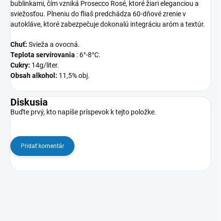
bublinkami, čím vzniká Prosecco Rosé, ktoré žiari eleganciou a
sviežosťou. Plneniu do fliaš predchádza 60-dňové zrenie v
autokláve, ktoré zabezpečuje dokonalú integráciu aróm a textúr.
Chuť:
Svieža a ovocná.
Teplota servírovania
: 6°-8°C.
Cukry:
14g/liter.
Obsah alkohol:
11,5% obj.
Diskusia
Buďte prvý, kto napíše príspevok k tejto položke.
Pridať komentár