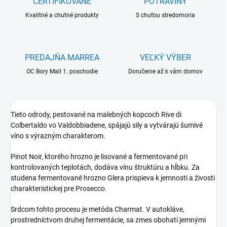
CERTIFIKOVANÉ
POTRAVINY
Kvalitné a chutné produkty
S chuťou stredomoria
PREDAJŇA MARREA
VEĽKÝ VÝBER
OC Bory Mall 1. poschodie
Doručenie až k vám domov
Tieto odrody, pestované na malebných kopcoch Rive di
Colbertaldo vo Valdobbiadene, spájajú sily a vytvárajú šumivé
víno s výrazným charakterom.
Pinot Noir, ktorého hrozno je lisované a fermentované pri
kontrolovaných teplotách, dodáva vínu štruktúru a hĺbku. Za
studena fermentované hrozno Glera prispieva k jemnosti a živosti
charakteristickej pre Prosecco.
Srdcom tohto procesu je metóda Charmat. V autokláve,
prostredníctvom druhej fermentácie, sa zmes obohatí jemnými