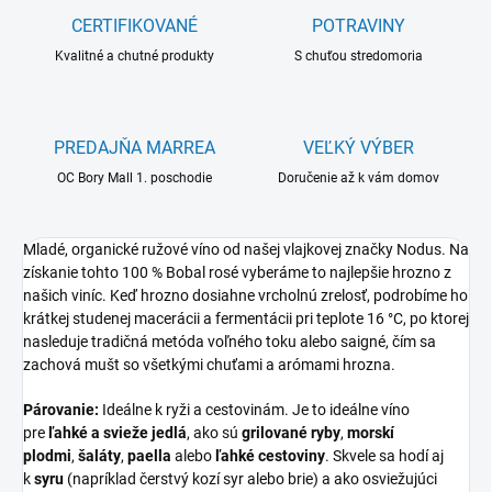
CERTIFIKOVANÉ
POTRAVINY
Kvalitné a chutné produkty
S chuťou stredomoria
PREDAJŇA MARREA
VEĽKÝ VÝBER
OC Bory Mall 1. poschodie
Doručenie až k vám domov
Mladé, organické ružové víno od našej vlajkovej značky Nodus. Na
získanie tohto 100 % Bobal rosé vyberáme to najlepšie hrozno z
našich viníc. Keď hrozno dosiahne vrcholnú zrelosť, podrobíme ho
krátkej studenej macerácii a fermentácii pri teplote 16 °C, po ktorej
nasleduje tradičná metóda voľného toku alebo saigné, čím sa
zachová mušt so všetkými chuťami a arómami hrozna.
Párovanie:
Ideálne k ryži a cestovinám. Je to ideálne víno
pre
ľahké a svieže jedlá
, ako sú
grilované ryby
,
morskí
plodmi
,
šaláty
,
paella
alebo
ľahké cestoviny
. Skvele sa hodí aj
k
syru
(napríklad čerstvý kozí syr alebo brie) a ako osviežujúci