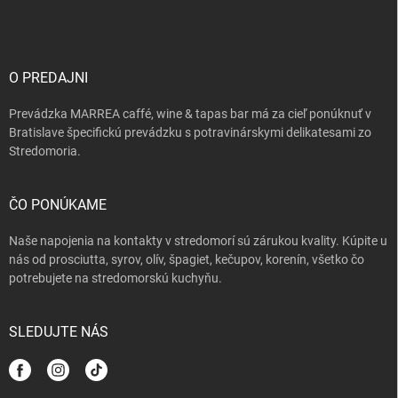
á
p
ä
t
i
O PREDAJNI
e
Prevádzka MARREA caffé, wine & tapas bar má za cieľ ponúknuť v
Bratislave špecifickú prevádzku s potravinárskymi delikatesami zo
Stredomoria.
ČO PONÚKAME
Naše napojenia na kontakty v stredomorí sú zárukou kvality. Kúpite u
nás od prosciutta, syrov, olív, špagiet, kečupov, korenín, všetko čo
potrebujete na stredomorskú kuchyňu.
SLEDUJTE NÁS