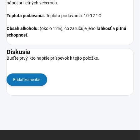
nápoj pri letných večeroch.
Teplota podávania:
Teplota podávania: 10-12 ° C
Obsah alkoholu:
(okolo 12%), čo zaručuje jeho
ľahkosť
a
pitnú
schopnosť
.
Diskusia
Buďte prvý, kto napíše príspevok k tejto položke.
Pridať komentár
Z