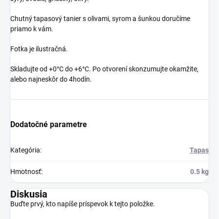
Chutný tapasový tanier s olivami, syrom a šunkou doručíme
priamo k vám.
Fotka je ilustračná.
Skladujte od +0°C do +6°C. Po otvorení skonzumujte okamžite,
alebo najneskôr do 4hodín.
Dodatočné parametre
Kategória
:
Tapas
Hmotnosť
:
0.5 kg
Diskusia
Buďte prvý, kto napíše príspevok k tejto položke.