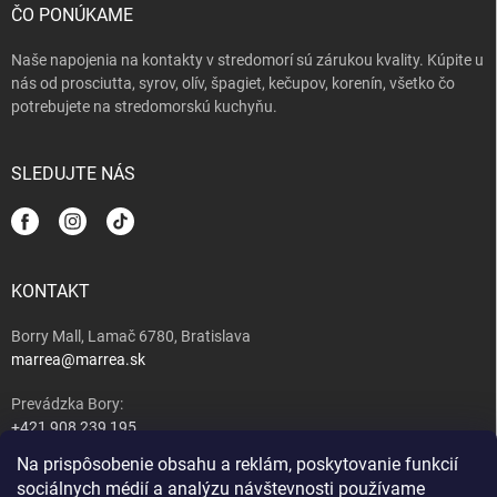
ČO PONÚKAME
Naše napojenia na kontakty v stredomorí sú zárukou kvality. Kúpite u
nás od prosciutta, syrov, olív, špagiet, kečupov, korenín, všetko čo
potrebujete na stredomorskú kuchyňu.
SLEDUJTE NÁS
KONTAKT
Borry Mall, Lamač 6780, Bratislava
marrea@marrea.sk
Prevádzka Bory:
+421 908 239 195
Na prispôsobenie obsahu a reklám, poskytovanie funkcií
Majiteľ:
sociálnych médií a analýzu návštevnosti používame
+421 917 489 407