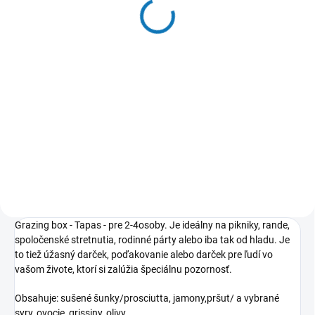
NA SKLADE
NA SKLADE
(>5 KS)
(>5 KS)
Grazing box pre 1-
Grazing box pre 4 - 6
2osoby / 250g
osôb / 1000g
17 €
79 €
Do košíka
Do košíka
Marrea
Marrea mediterranean food
Grazing box - Tapas - pre 2-4osoby. Je ideálny na pikniky, rande,
spoločenské stretnutia, rodinné párty alebo iba tak od hladu. Je
to tiež úžasný darček, poďakovanie alebo darček pre ľudí vo
vašom živote, ktorí si zalúžia špeciálnu pozornosť.
Obsahuje: sušené šunky/prosciutta, jamony,pršut/ a vybrané
syry, ovocie, grissiny, olivy.