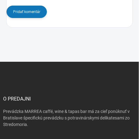
Pridať komentár
Z
á
p
ä
t
i
O PREDAJNI
e
Prevádzka MARREA caffé, wine & tapas bar má za cieľ ponúknuť v
Bratislave špecifickú prevádzku s potravinárskymi delikatesami zo
Stredomoria.