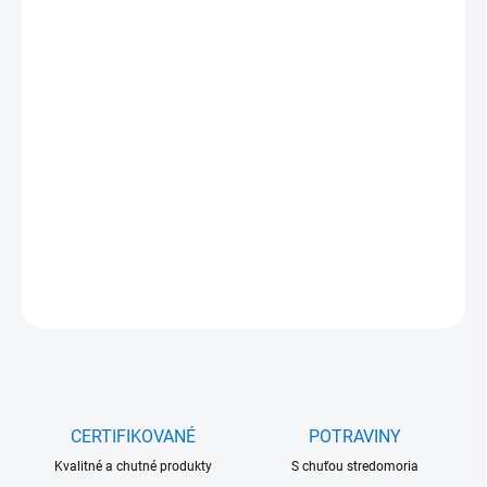
39 €
Jednotková
NA SKLADE
(>5 KS)
cena:
−
+
Pridať do košíka
Marrea
DETAILNÉ INFORMÁCIE
OPÝTAŤ SA
CERTIFIKOVANÉ
POTRAVINY
Kvalitné a chutné produkty
S chuťou stredomoria