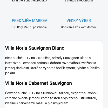
Kvalitné a chutné produkty
S chuťou stredomoria
PREDAJŇA MARREA
VEĽKÝ VÝBER
OC Bory Mall 1. poschodie
Doručenie až k vám domov
Villa Noria Sauvignon Blanc
Biele suché BIO víno z tradičnej odrody Sauvignon Blanc s
intenzívnou ovocnou arómou, dobrou rovnováhou sviežosti a
jemnej sladkosti, ktoré sa výborne hodí k syrom, rybám a ľahším
jedlám.
Villa Noria Cabernet Sauvignon
Červené suché BIO víno s rubínovou farbou, elegantnou vôňou
černého ovocia, jemnou korenitosťou a vyváženou štruktúrou,
ideálne k červenému mäsu a plnším jedlám.