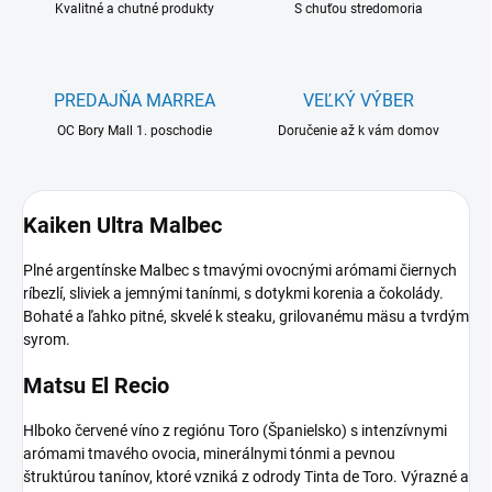
Kvalitné a chutné produkty
S chuťou stredomoria
PREDAJŇA MARREA
VEĽKÝ VÝBER
OC Bory Mall 1. poschodie
Doručenie až k vám domov
Kaiken Ultra Malbec
Plné argentínske Malbec s tmavými ovocnými arómami čiernych
ríbezlí, sliviek a jemnými tanínmi, s dotykmi korenia a čokolády.
Bohaté a ľahko pitné, skvelé k steaku, grilovanému mäsu a tvrdým
syrom.
Matsu El Recio
Hlboko červené víno z regiónu Toro (Španielsko) s intenzívnymi
arómami tmavého ovocia, minerálnymi tónmi a pevnou
štruktúrou tanínov, ktoré vzniká z odrody Tinta de Toro. Výrazné a