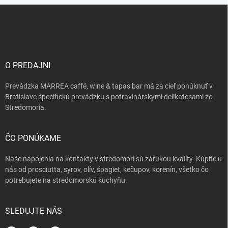
Z
á
p
ä
t
i
O PREDAJNI
e
Prevádzka MARREA caffé, wine & tapas bar má za cieľ ponúknuť v
Bratislave špecifickú prevádzku s potravinárskymi delikatesami zo
Stredomoria.
ČO PONÚKAME
Naše napojenia na kontakty v stredomorí sú zárukou kvality. Kúpite u
nás od prosciutta, syrov, olív, špagiet, kečupov, korenín, všetko čo
potrebujete na stredomorskú kuchyňu.
SLEDUJTE NÁS