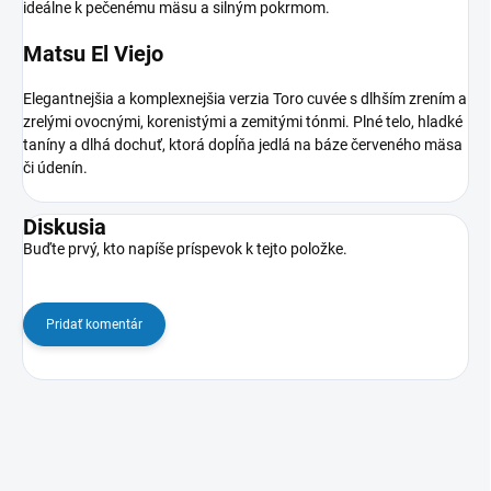
ideálne k pečenému mäsu a silným pokrmom.
Matsu El Viejo
Elegantnejšia a komplexnejšia verzia Toro cuvée s dlhším zrením a
zrelými ovocnými, korenistými a zemitými tónmi. Plné telo, hladké
taníny a dlhá dochuť, ktorá dopĺňa jedlá na báze červeného mäsa
či údenín.
Diskusia
Buďte prvý, kto napíše príspevok k tejto položke.
Pridať komentár