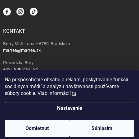
KONTAKT
Borry Mall, Lamač 6780, Bratislava
marrea@marrea.sk
Prevádzka Bory:
+421 908 239 195
Na prispôsobenie obsahu a reklám, poskytovanie funkcií
Majiteľ:
sociálnych médií a analýzu návštevnosti používame
+421 917 489 407
súbory cookie. Viac informácií
tu
.
Nastavenie
Copyright 2026
MARREA caffé, wine & tapas bar
. Všetky práva vyhradené.
Upraviť nastavenie cookies
Nastavenie | Úprava | Custom =
Netmedia s.r.o.
Odmietnuť
Súhlasím
Vytvoril Shoptet