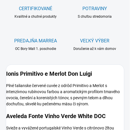
CERTIFIKOVANÉ
POTRAVINY
Kvalitné a chutné produkty
S chuťou stredomoria
PREDAJŇA MARREA
VEĽKÝ VÝBER
OC Bory Mall 1. poschodie
Doručenie až k vám domov
Ionis Primitivo e Merlot Don Luigi
Plné talianske červené cuvée z odrôd Primitivo a Merlot s
intenzívnou rubínovou farbou a aromatickým profilom tmavého
ovocia, čerešní a korenistých tónov, s pevným telom a dlhou
dochuťou, skvelé ku pečenému mäsu či sýrom.
Aveleda Fonte Vinho Verde White DOC
Svieže a vyvážené portugalské Vinho Verde s citrónovo žltou