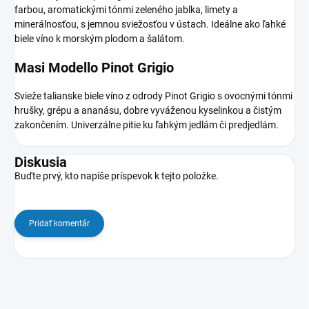
farbou, aromatickými tónmi zeleného jablka, limety a
minerálnosťou, s jemnou sviežosťou v ústach. Ideálne ako ľahké
biele víno k morským plodom a šalátom.
Masi Modello Pinot Grigio
Svieže talianske biele víno z odrody Pinot Grigio s ovocnými tónmi
hrušky, grépu a ananásu, dobre vyváženou kyselinkou a čistým
zakončením. Univerzálne pitie ku ľahkým jedlám či predjedlám.
Diskusia
Buďte prvý, kto napíše príspevok k tejto položke.
Pridať komentár