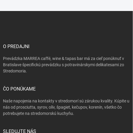
Z
á
p
ä
t
i
O PREDAJNI
e
Prevádzka MARREA caffé, wine & tapas bar má za cieľ ponúknuť v
Bratislave špecifickú prevádzku s potravinárskymi delikatesami zo
Stredomoria.
ČO PONÚKAME
Naše napojenia na kontakty v stredomorí sú zárukou kvality. Kúpite u
nás od prosciutta, syrov, olív, špagiet, kečupov, korenín, všetko čo
potrebujete na stredomorskú kuchyňu.
SLEDUJTE NÁS