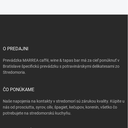
Z
á
p
ä
t
i
O PREDAJNI
e
Prevádzka MARREA caffé, wine & tapas bar má za cieľ ponúknuť v
Bratislave špecifickú prevádzku s potravinárskymi delikatesami zo
Stredomoria.
ČO PONÚKAME
Naše napojenia na kontakty v stredomorí sú zárukou kvality. Kúpite u
nás od prosciutta, syrov, olív, špagiet, kečupov, korenín, všetko čo
potrebujete na stredomorskú kuchyňu.