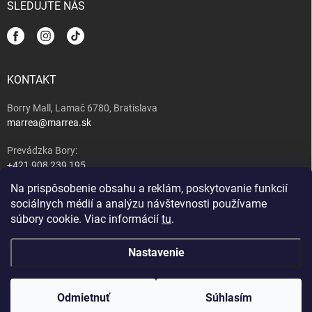
SLEDUJTE NÁS
KONTAKT
Borry Mall, Lamač 6780, Bratislava
marrea@marrea.sk
Prevádzka Bory:
+421 908 239 195
Na prispôsobenie obsahu a reklám, poskytovanie funkcií
Majiteľ:
sociálnych médií a analýzu návštevnosti používame
+421 917 489 407
súbory cookie. Viac informácií
tu
.
Nastavenie
Copyright 2026
MARREA caffé, wine & tapas bar
. Všetky práva vyhradené.
Upraviť nastavenie cookies
Nastavenie | Úprava | Custom =
Netmedia s.r.o.
Odmietnuť
Súhlasím