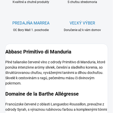
Kvalitné a chutné produkty
S chuťou stredomoria
PREDAJŇA MARREA
VEĽKÝ VÝBER
OC Bory Mall 1. poschodie
Doručenie až k vám domov
Abbasc Primitivo di Manduria
Plné talianske červené víno z odrody Primitivo di Manduria, ktoré
ponúka intenzívne arómy sliviek, čerešní a sladkého korenia, so
štruktúrovanou chuťou, vyváženými tanínmi a dlhou dochuťou.
Skvelé k cestovinám s ragú, pečenému mäsu či divinovým
pokrmom.
Domaine de la Barthe Allégresse
Francúzske červené z oblasti Languedoc-Roussillon, prevažne z
odrody Syrah, s výraznou rubínovou farbou a komplexnými tónmi