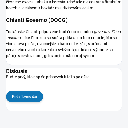
čierneho ovocia, tabaku a korenia. Plné telo a elegantná štruktúra
ho robia ideálnym k hovädzím a divinovým jedlám.
Chianti Governo (DOCG)
Toskánske Chianti pripravené tradičnou metódou
governo all’uso
toscano
– časť hrozna sa suší a pridáva do fermentácie, čím sa
víno stáva plnšie, ovocnejšie a harmonickejšie, s arómami
červeného ovocia a korenia a sviežou kyselinkou. Výborne sa
páruje s cestovinami, grilovaným mäsom aj syrom.
Diskusia
Buďte prvý, kto napíše príspevok k tejto položke.
Pridať komentár