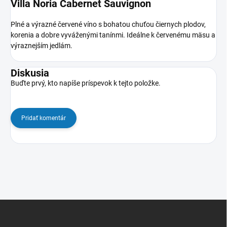
Villa Noria Cabernet Sauvignon
Plné a výrazné červené víno s bohatou chuťou čiernych plodov,
korenia a dobre vyváženými tanínmi. Ideálne k červenému mäsu a
výraznejším jedlám.
Diskusia
Buďte prvý, kto napíše príspevok k tejto položke.
Pridať komentár
Z
á