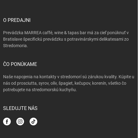
p
ä
t
i
O PREDAJNI
e
Prevádzka MARREA caffé, wine & tapas bar má za cieľ ponúknuť v
Bratislave špecifickú prevádzku s potravinárskymi delikatesami zo
Stredomoria.
ČO PONÚKAME
Naše napojenia na kontakty v stredomorí sú zárukou kvality. Kúpite u
nás od prosciutta, syrov, olív, špagiet, kečupov, korenín, všetko čo
potrebujete na stredomorskú kuchyňu.
SLEDUJTE NÁS