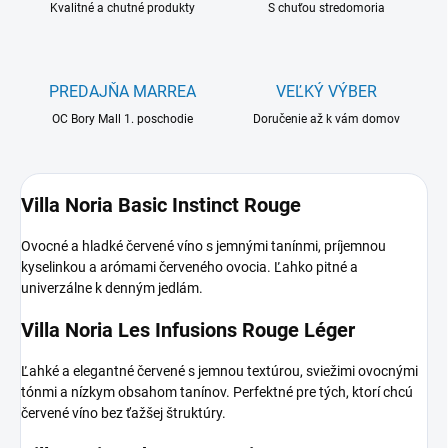
Kvalitné a chutné produkty
S chuťou stredomoria
PREDAJŇA MARREA
VEĽKÝ VÝBER
OC Bory Mall 1. poschodie
Doručenie až k vám domov
Villa Noria Basic Instinct Rouge
Ovocné a hladké červené víno s jemnými tanínmi, príjemnou
kyselinkou a arómami červeného ovocia. Ľahko pitné a
univerzálne k denným jedlám.
Villa Noria Les Infusions Rouge Léger
Ľahké a elegantné červené s jemnou textúrou, sviežimi ovocnými
tónmi a nízkym obsahom tanínov. Perfektné pre tých, ktorí chcú
červené víno bez ťažšej štruktúry.