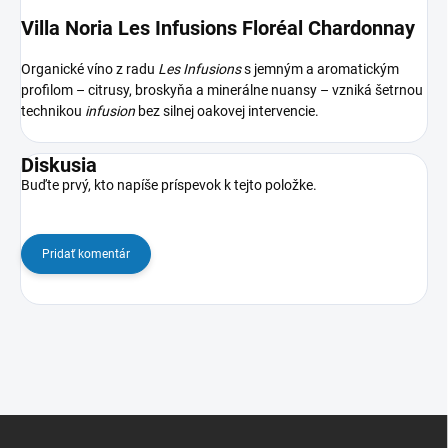
Villa Noria Les Infusions Floréal Chardonnay
Organické víno z radu
Les Infusions
s jemným a aromatickým
profilom – citrusy, broskyňa a minerálne nuansy – vzniká šetrnou
technikou
infusion
bez silnej oakovej intervencie.
Diskusia
Buďte prvý, kto napíše príspevok k tejto položke.
Pridať komentár
Z
á