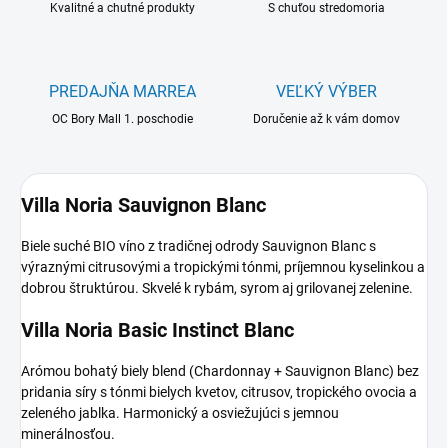
Kvalitné a chutné produkty
S chuťou stredomoria
PREDAJŇA MARREA
VEĽKÝ VÝBER
OC Bory Mall 1. poschodie
Doručenie až k vám domov
Villa Noria Sauvignon Blanc
Biele suché BIO víno z tradičnej odrody Sauvignon Blanc s
výraznými citrusovými a tropickými tónmi, príjemnou kyselinkou a
dobrou štruktúrou. Skvelé k rybám, syrom aj grilovanej zelenine.
Villa Noria Basic Instinct Blanc
Arómou bohatý biely blend (Chardonnay + Sauvignon Blanc) bez
pridania síry s tónmi bielych kvetov, citrusov, tropického ovocia a
zeleného jablka. Harmonický a osviežujúci s jemnou
minerálnosťou.