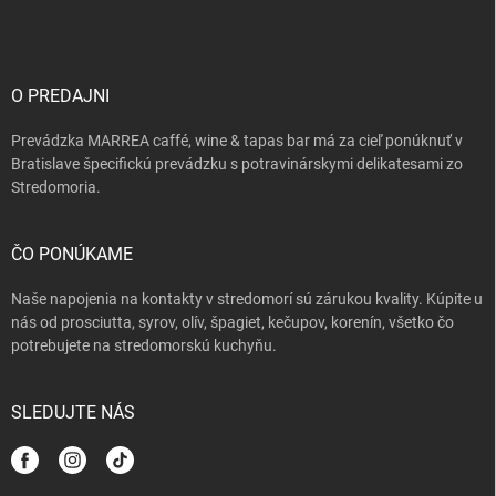
p
ä
t
i
O PREDAJNI
e
Prevádzka MARREA caffé, wine & tapas bar má za cieľ ponúknuť v
Bratislave špecifickú prevádzku s potravinárskymi delikatesami zo
Stredomoria.
ČO PONÚKAME
Naše napojenia na kontakty v stredomorí sú zárukou kvality. Kúpite u
nás od prosciutta, syrov, olív, špagiet, kečupov, korenín, všetko čo
potrebujete na stredomorskú kuchyňu.
SLEDUJTE NÁS