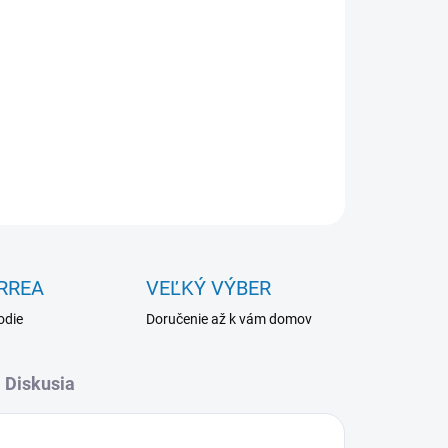
RREA
VEĽKÝ VÝBER
odie
Doručenie až k vám domov
Diskusia