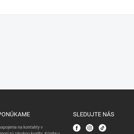
PONÚKAME
SLEDUJTE NÁS
apojenia na kontakty v
morí sú zárukou kvality. Kúpite u