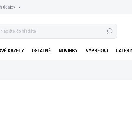
h údajov
Hľadať
VÉ KAZETY
OSTATNÉ
NOVINKY
VÝPREDAJ
CATERI
otenia
49 €
Jednotková
NA SKLADE
(5 KS)
cena: