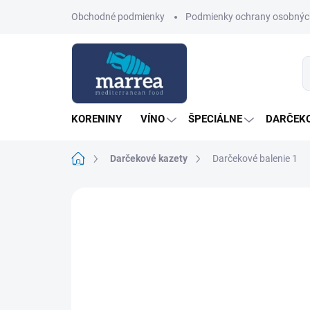
Prejsť
Obchodné podmienky
Podmienky ochrany osobnýc
na
obsah
KORENINY
VÍNO
ŠPECIÁLNE
DARČEKO
Domov
Darčekové kazety
Darčekové balenie 1
Neohodnotené
Podrobnosti hodn