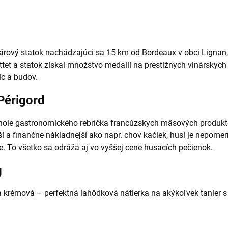
árový statok nachádzajúci sa 15 km od Bordeaux v obci Lignan, 
ttet a statok získal množstvo medailí na prestížnych vinárskych 
íc a budov.
Périgord
hole gastronomického rebríčka francúzskych mäsových produktov
jší a finančne nákladnejší ako napr. chov kačiek, husí je nepom
e. To všetko sa odráža aj vo vyššej cene husacích pečienok.
g
a krémová – perfektná lahôdková nátierka na akýkoľvek tanier 