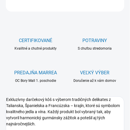
OPÝTAŤ SA
CERTIFIKOVANÉ
POTRAVINY
Kvalitné a chutné produkty
S chuťou stredomoria
PREDAJŇA MARREA
VEĽKÝ VÝBER
OC Bory Mall 1. poschodie
Doručenie až k vám domov
Exkluzívny darčekový kôš s výberom tradičných delikates z
Talianska, Španielska a Francúzska – krajín, ktoré sú symbolom
kvalitného jedla a vína. Každý produkt bol vybraný tak, aby
vytvoril harmonický gurmánsky zážitok a potešil aj tých
najnáročnejších.