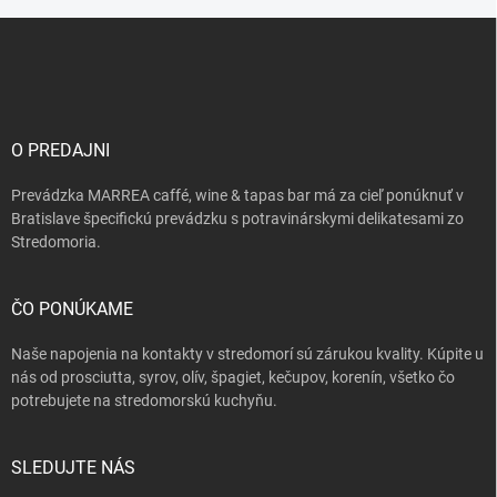
Z
á
p
ä
t
i
O PREDAJNI
e
Prevádzka MARREA caffé, wine & tapas bar má za cieľ ponúknuť v
Bratislave špecifickú prevádzku s potravinárskymi delikatesami zo
Stredomoria.
ČO PONÚKAME
Naše napojenia na kontakty v stredomorí sú zárukou kvality. Kúpite u
nás od prosciutta, syrov, olív, špagiet, kečupov, korenín, všetko čo
potrebujete na stredomorskú kuchyňu.
SLEDUJTE NÁS