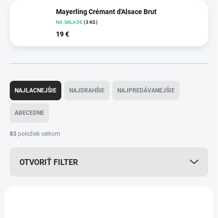
Mayerling Crémant d'Alsace Brut
NA SKLADE
(3 KS)
19 €
R
a
NAJLACNEJŠIE
NAJDRAHŠIE
NAJPREDÁVANEJŠIE
d
e
ABECEDNE
n
i
83
položiek celkom
e
p
OTVORIŤ FILTER
r
o
d
V
u
ý
TIP
TIP
k
p
t