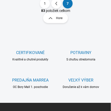
1
7
S
t
83
položiek celkom
O
r
v
Hore
á
l
á
n
d
k
a
o
c
v
i
a
e
CERTIFIKOVANÉ
POTRAVINY
n
p
r
i
Kvalitné a chutné produkty
S chuťou stredomoria
v
e
k
y
v
PREDAJŇA MARREA
VEĽKÝ VÝBER
ý
OC Bory Mall 1. poschodie
Doručenie až k vám domov
p
i
s
u
Z
á