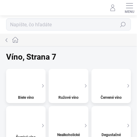
Prejsť
na
obsah
Hľadať
Domov
Víno
, Strana 7
Biele víno
Ružové víno
Červené víno
Nealkoholické
Degustačné