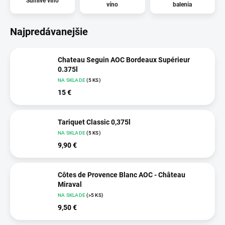
Šumivé víno
víno
balenia
Najpredávanejšie
Chateau Seguin AOC Bordeaux Supérieur
0.375l
NA SKLADE
(5 KS)
15 €
Tariquet Classic 0,375l
NA SKLADE
(5 KS)
9,90 €
Côtes de Provence Blanc AOC - Château
Miraval
NA SKLADE
(>5 KS)
9,50 €