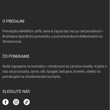
p
ä
t
i
O PREDAJNI
e
Prevádzka MARREA caffé, wine & tapas bar má za cieľ ponúknuť v
Bratislave špecifickú prevádzku s potravinárskymi delikatesami zo
Stredomoria.
ČO PONÚKAME
Naše napojenia na kontakty v stredomorí sú zárukou kvality. Kúpite u
nás od prosciutta, syrov, olív, špagiet, kečupov, korenín, všetko čo
potrebujete na stredomorskú kuchyňu.
SLEDUJTE NÁS