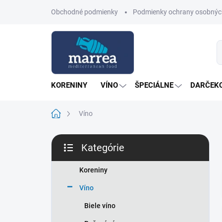
Prejsť
Obchodné podmienky
Podmienky ochrany osobnýc
na
obsah
KORENINY
VÍNO
ŠPECIÁLNE
DARČEKO
Domov
Víno
B
Kategórie
o
Preskočiť
č
kategórie
n
Koreniny
ý
Víno
p
a
Biele víno
n