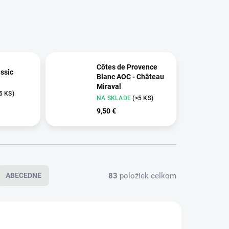
Côtes de Provence
assic
Blanc AOC - Château
Miraval
5 KS)
NA SKLADE
(>5 KS)
9,50 €
83
položiek celkom
ABECEDNE
VÝPREDAJ
386
395