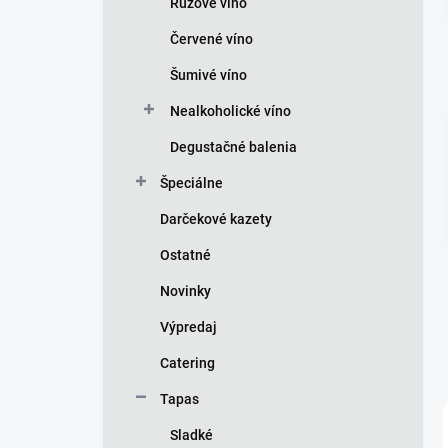
Ružové víno
e
l
Červené víno
Šumivé víno
Nealkoholické víno
Degustačné balenia
Špeciálne
Darčekové kazety
Ostatné
Novinky
Výpredaj
Catering
Tapas
Sladké