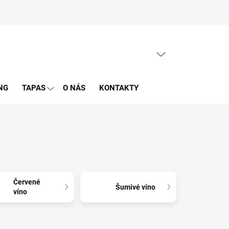
PRÁZDNY KOŠÍK
NÁKUPNÝ
KOŠÍK
NG
TAPAS
O NÁS
KONTAKTY
Červené
Šumivé víno
víno