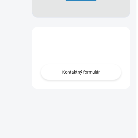
Máte otázky?
Obráťte sa na nás.
Kontaktný formulár