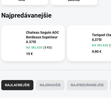
Najpredávanejšie
Chateau Seguin AOC
Tariquet Cl
Bordeaux Supérieur
0,375l
0.375l
NA SKLADE
(
NA SKLADE
(5 KS)
9,90 €
15 €
R
a
NAJLACNEJŠIE
NAJDRAHŠIE
NAJPREDÁVANEJŠIE
d
e
n
V
i
ý
TIP
TIP
368
e