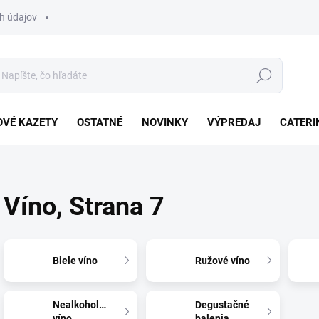
h údajov
Hľadať
VÉ KAZETY
OSTATNÉ
NOVINKY
VÝPREDAJ
CATERI
Víno
, Strana 7
Biele víno
Ružové víno
Nealkoholické
Degustačné
víno
balenia