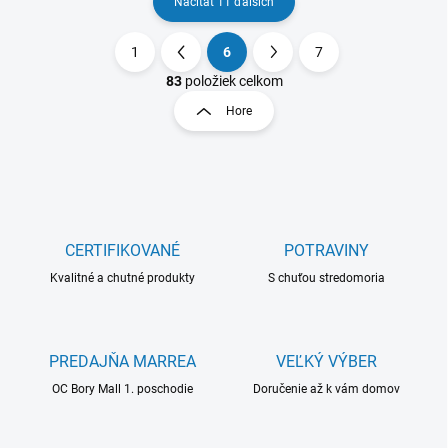
Načítať 11 ďalších
1
6
7
O
S
v
t
83
položiek celkom
l
r
Hore
á
á
d
n
a
k
c
o
i
e
v
p
a
r
CERTIFIKOVANÉ
POTRAVINY
n
v
i
Kvalitné a chutné produkty
S chuťou stredomoria
k
e
y
v
ý
PREDAJŇA MARREA
VEĽKÝ VÝBER
p
i
OC Bory Mall 1. poschodie
Doručenie až k vám domov
s
u