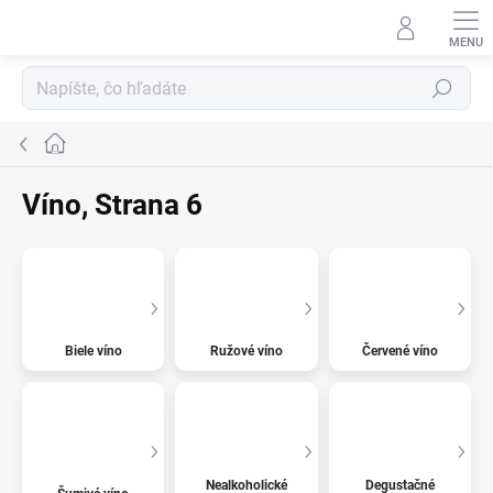
Prejsť
na
obsah
Hľadať
Domov
Víno
, Strana 6
Biele víno
Ružové víno
Červené víno
Nealkoholické
Degustačné