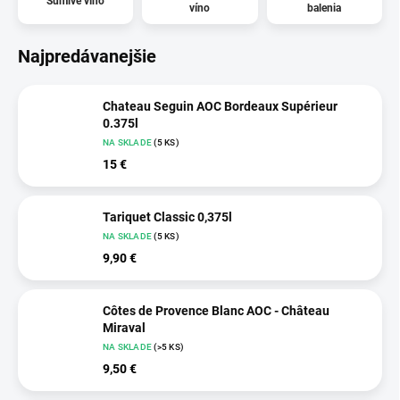
Šumivé víno
víno
balenia
Najpredávanejšie
Chateau Seguin AOC Bordeaux Supérieur
0.375l
NA SKLADE
(5 KS)
15 €
Tariquet Classic 0,375l
NA SKLADE
(5 KS)
9,90 €
Côtes de Provence Blanc AOC - Château
Miraval
NA SKLADE
(>5 KS)
9,50 €