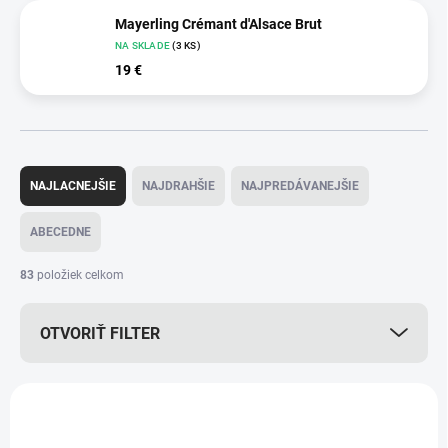
Mayerling Crémant d'Alsace Brut
NA SKLADE
(3 KS)
19 €
R
a
NAJLACNEJŠIE
NAJDRAHŠIE
NAJPREDÁVANEJŠIE
d
e
ABECEDNE
n
i
83
položiek celkom
e
p
OTVORIŤ FILTER
r
o
d
V
u
ý
k
p
t