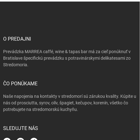
Z
á
p
ä
t
i
O PREDAJNI
e
Prevádzka MARREA caffé, wine & tapas bar má za cieľ ponúknuť v
Bratislave špecifickú prevádzku s potravinárskymi delikatesami zo
Stredomoria.
ČO PONÚKAME
Naše napojenia na kontakty v stredomorí sú zárukou kvality. Kúpite u
nás od prosciutta, syrov, olív, špagiet, kečupov, korenín, všetko čo
potrebujete na stredomorskú kuchyňu.
SLEDUJTE NÁS