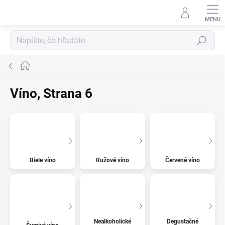
Prejsť
na
obsah
Hľadať
Domov
Víno
, Strana 6
Biele víno
Ružové víno
Červené víno
Nealkoholické
Degustačné