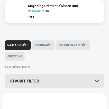
Mayerling Crémant d'Alsace Brut
NA SKLADE
(3 KS)
19 €
R
a
NAJLACNEJŠIE
NAJDRAHŠIE
NAJPREDÁVANEJŠIE
d
e
ABECEDNE
n
i
83
položiek celkom
e
p
OTVORIŤ FILTER
r
o
d
V
u
ý
k
p
t