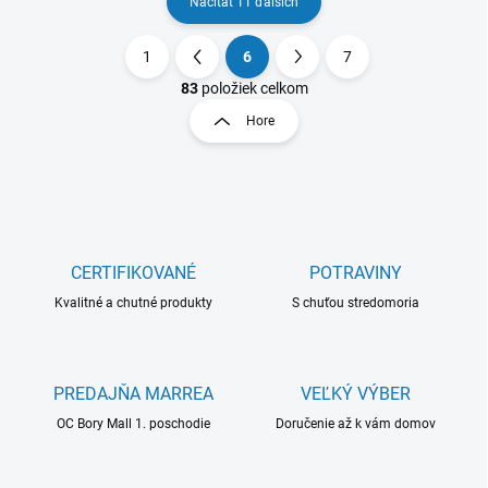
Načítať 11 ďalších
1
6
7
O
S
v
t
83
položiek celkom
l
r
Hore
á
á
d
n
a
k
c
o
i
e
v
p
a
r
CERTIFIKOVANÉ
POTRAVINY
n
v
i
Kvalitné a chutné produkty
S chuťou stredomoria
k
e
y
v
ý
PREDAJŇA MARREA
VEĽKÝ VÝBER
p
i
OC Bory Mall 1. poschodie
Doručenie až k vám domov
s
u