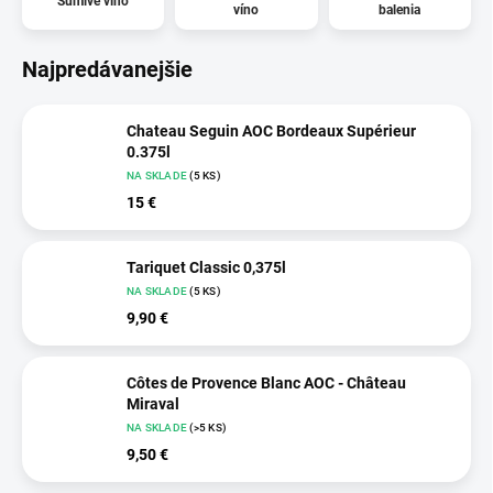
Šumivé víno
víno
balenia
Najpredávanejšie
Chateau Seguin AOC Bordeaux Supérieur
0.375l
NA SKLADE
(5 KS)
15 €
Tariquet Classic 0,375l
NA SKLADE
(5 KS)
9,90 €
Côtes de Provence Blanc AOC - Château
Miraval
NA SKLADE
(>5 KS)
9,50 €