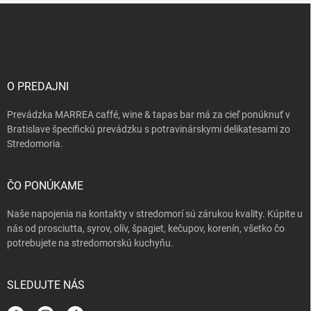
Z
á
p
ä
t
i
O PREDAJNI
e
Prevádzka MARREA caffé, wine & tapas bar má za cieľ ponúknuť v
Bratislave špecifickú prevádzku s potravinárskymi delikatesami zo
Stredomoria.
ČO PONÚKAME
Naše napojenia na kontakty v stredomorí sú zárukou kvality. Kúpite u
nás od prosciutta, syrov, olív, špagiet, kečupov, korenín, všetko čo
potrebujete na stredomorskú kuchyňu.
SLEDUJTE NÁS