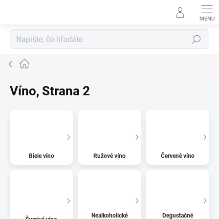
Prejsť
na
obsah
Hľadať
Domov
Víno
, Strana 2
Biele víno
Ružové víno
Červené víno
Nealkoholické
Degustačné