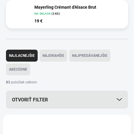
Mayerling Crémant d'Alsace Brut
NA SKLADE
(3 KS)
19 €
R
a
NAJLACNEJŠIE
NAJDRAHŠIE
NAJPREDÁVANEJŠIE
d
e
ABECEDNE
n
i
83
položiek celkom
e
p
OTVORIŤ FILTER
r
o
d
V
u
ý
k
p
t