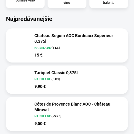
Šumivé víno
víno
balenia
Najpredávanejšie
Chateau Seguin AOC Bordeaux Supérieur
0.375l
NA SKLADE
(5 KS)
15 €
Tariquet Classic 0,375l
NA SKLADE
(5 KS)
9,90 €
Côtes de Provence Blanc AOC - Château
Miraval
NA SKLADE
(>5 KS)
9,50 €