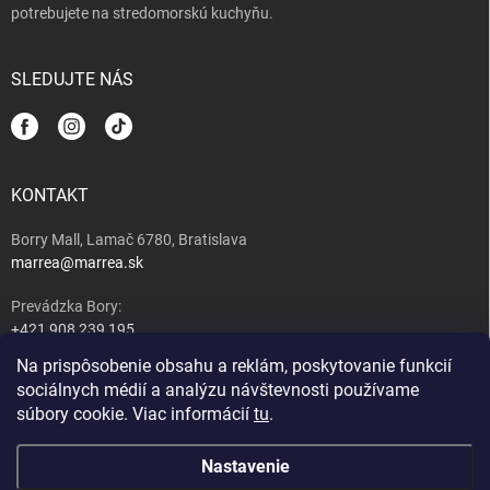
potrebujete na stredomorskú kuchyňu.
SLEDUJTE NÁS
KONTAKT
Borry Mall, Lamač 6780, Bratislava
marrea@marrea.sk
Prevádzka Bory:
+421 908 239 195
Na prispôsobenie obsahu a reklám, poskytovanie funkcií
Majiteľ:
sociálnych médií a analýzu návštevnosti používame
+421 917 489 407
súbory cookie. Viac informácií
tu
.
Nastavenie