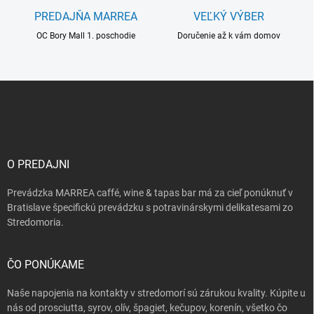
ý
PREDAJŇA MARREA
VEĽKÝ VÝBER
p
i
OC Bory Mall 1. poschodie
Doručenie až k vám domov
s
u
Z
á
p
ä
t
i
O PREDAJNI
e
Prevádzka MARREA caffé, wine & tapas bar má za cieľ ponúknuť v
Bratislave špecifickú prevádzku s potravinárskymi delikatesami zo
Stredomoria.
ČO PONÚKAME
Naše napojenia na kontakty v stredomorí sú zárukou kvality. Kúpite u
nás od prosciutta, syrov, olív, špagiet, kečupov, korenín, všetko čo