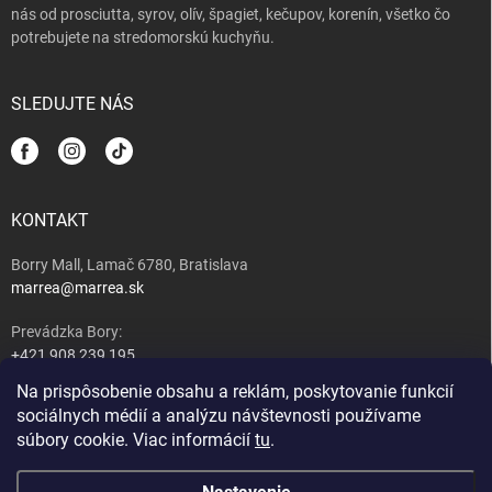
nás od prosciutta, syrov, olív, špagiet, kečupov, korenín, všetko čo
potrebujete na stredomorskú kuchyňu.
SLEDUJTE NÁS
KONTAKT
Borry Mall, Lamač 6780, Bratislava
marrea@marrea.sk
Prevádzka Bory:
+421 908 239 195
Na prispôsobenie obsahu a reklám, poskytovanie funkcií
Majiteľ:
sociálnych médií a analýzu návštevnosti používame
+421 917 489 407
súbory cookie. Viac informácií
tu
.