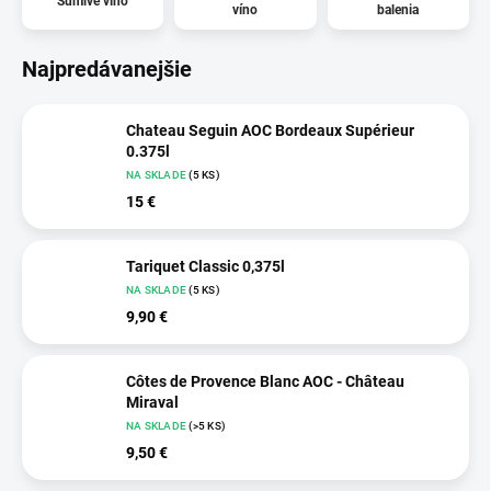
Šumivé víno
víno
balenia
Najpredávanejšie
Chateau Seguin AOC Bordeaux Supérieur
0.375l
NA SKLADE
(5 KS)
15 €
Tariquet Classic 0,375l
NA SKLADE
(5 KS)
9,90 €
Côtes de Provence Blanc AOC - Château
Miraval
NA SKLADE
(>5 KS)
9,50 €