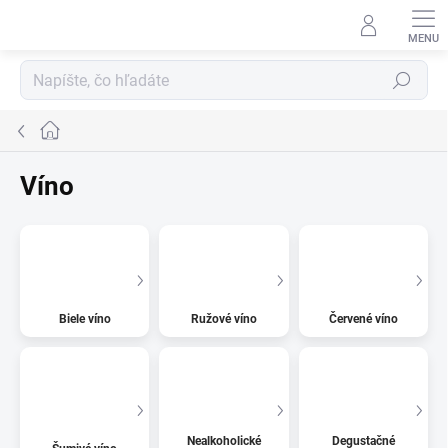
Prejsť
na
obsah
Hľadať
Domov
Víno
Biele víno
Ružové víno
Červené víno
Nealkoholické
Degustačné