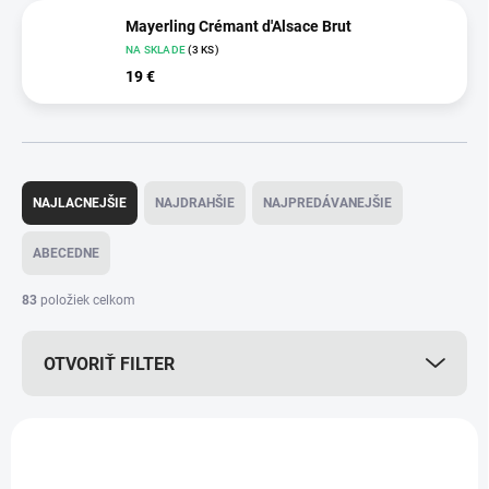
Mayerling Crémant d'Alsace Brut
NA SKLADE
(3 KS)
19 €
R
a
NAJLACNEJŠIE
NAJDRAHŠIE
NAJPREDÁVANEJŠIE
d
e
ABECEDNE
n
i
83
položiek celkom
e
p
OTVORIŤ FILTER
r
o
d
V
u
ý
AKCIA
AKCIA
k
p
t