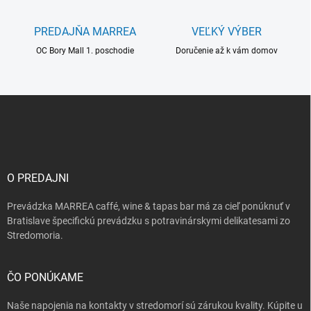
v
ý
PREDAJŇA MARREA
VEĽKÝ VÝBER
p
i
OC Bory Mall 1. poschodie
Doručenie až k vám domov
s
u
Z
á
p
ä
t
i
O PREDAJNI
e
Prevádzka MARREA caffé, wine & tapas bar má za cieľ ponúknuť v
Bratislave špecifickú prevádzku s potravinárskymi delikatesami zo
Stredomoria.
ČO PONÚKAME
Naše napojenia na kontakty v stredomorí sú zárukou kvality. Kúpite u