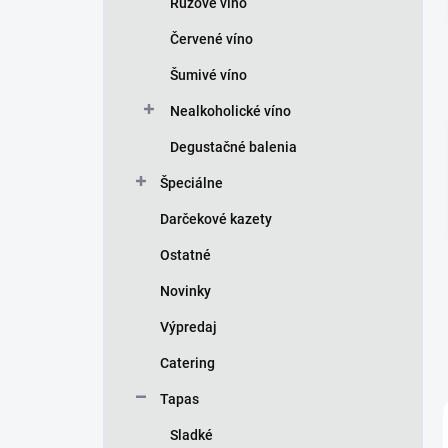
Ružové víno
e
l
Červené víno
Šumivé víno
Nealkoholické víno
Degustačné balenia
Špeciálne
Darčekové kazety
Ostatné
Novinky
Výpredaj
Catering
Tapas
Sladké