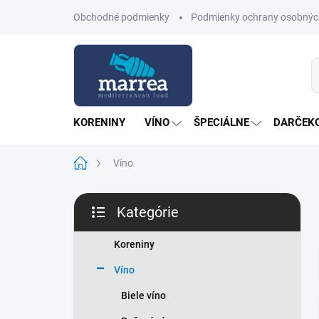
Prejsť
Obchodné podmienky
Podmienky ochrany osobnýc
na
obsah
KORENINY
VÍNO
ŠPECIÁLNE
DARČEKO
Domov
Víno
B
Kategórie
o
Preskočiť
č
kategórie
n
Koreniny
ý
Víno
p
a
Biele víno
n