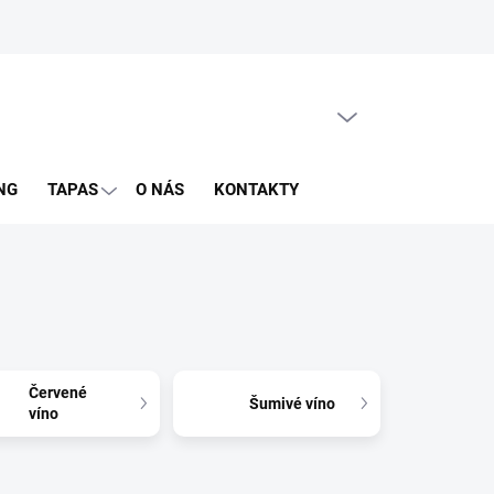
PRÁZDNY KOŠÍK
NÁKUPNÝ
KOŠÍK
NG
TAPAS
O NÁS
KONTAKTY
Červené
Šumivé víno
víno