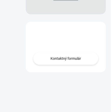
Máte otázky?
Obráťte sa na nás.
Kontaktný formulár