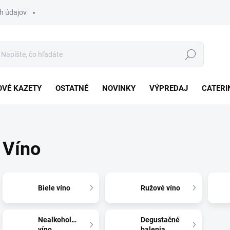
h údajov
Hľadať
VÉ KAZETY
OSTATNÉ
NOVINKY
VÝPREDAJ
CATERI
Víno
Biele víno
Ružové víno
Nealkoholické
Degustačné
víno
balenia