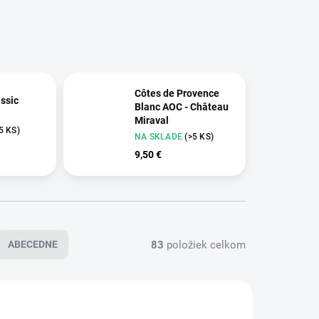
Côtes de Provence
assic
Blanc AOC - Château
Miraval
5 KS)
NA SKLADE
(>5 KS)
9,50 €
83
položiek celkom
ABECEDNE
VÝPREDAJ
245
242