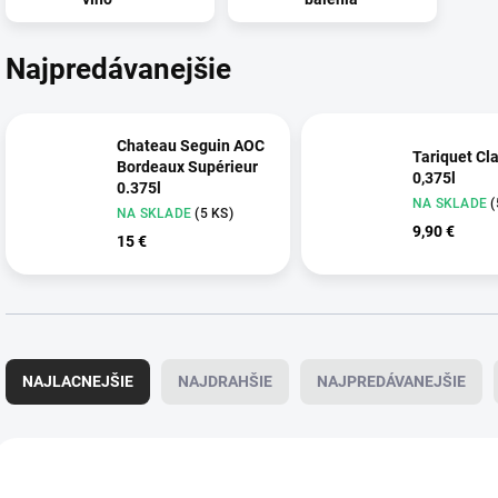
Najpredávanejšie
Chateau Seguin AOC
Tariquet Cl
Bordeaux Supérieur
0,375l
0.375l
NA SKLADE
(
NA SKLADE
(5 KS)
9,90 €
15 €
R
a
NAJLACNEJŠIE
NAJDRAHŠIE
NAJPREDÁVANEJŠIE
d
e
n
V
i
ý
AKCIA
AKCIA
410
e