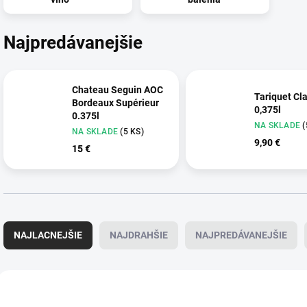
Najpredávanejšie
Chateau Seguin AOC
Tariquet Cl
Bordeaux Supérieur
0,375l
0.375l
NA SKLADE
(
NA SKLADE
(5 KS)
9,90 €
15 €
R
a
NAJLACNEJŠIE
NAJDRAHŠIE
NAJPREDÁVANEJŠIE
d
e
n
V
i
ý
AKCIA
AKCIA
410
e