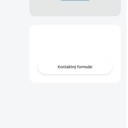
Máte otázky?
Obráťte sa na nás.
Kontaktný formulár