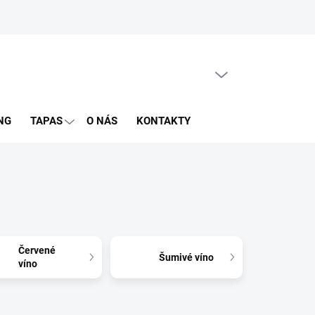
PRÁZDNY KOŠÍK
NÁKUPNÝ
KOŠÍK
NG
TAPAS
O NÁS
KONTAKTY
Červené
Šumivé víno
víno