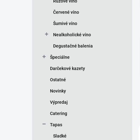
Ružové víno
e
l
Červené víno
Šumivé víno
Nealkoholické víno
Degustačné balenia
Špeciálne
Darčekové kazety
Ostatné
Novinky
Výpredaj
Catering
Tapas
Sladké