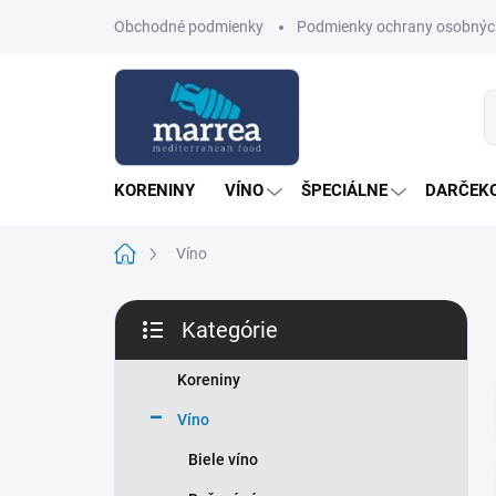
Prejsť
Obchodné podmienky
Podmienky ochrany osobnýc
na
obsah
KORENINY
VÍNO
ŠPECIÁLNE
DARČEKO
Domov
Víno
B
Kategórie
o
Preskočiť
č
kategórie
n
Koreniny
ý
Víno
p
a
Biele víno
n