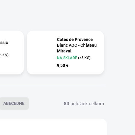
Côtes de Provence
assic
Blanc AOC - Château
Miraval
5 KS)
NA SKLADE
(>5 KS)
9,50 €
83
položiek celkom
ABECEDNE
VÝPREDAJ
245
242