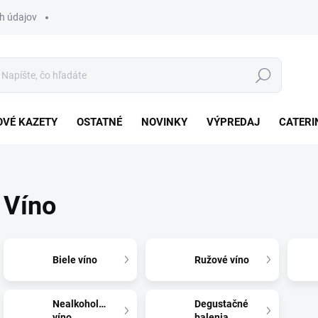
h údajov
Hľadať
VÉ KAZETY
OSTATNÉ
NOVINKY
VÝPREDAJ
CATERI
Víno
Biele víno
Ružové víno
Nealkoholické
Degustačné
víno
balenia