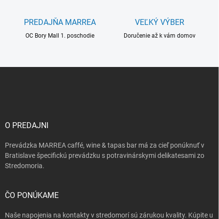
v
ý
PREDAJŇA MARREA
VEĽKÝ VÝBER
p
i
OC Bory Mall 1. poschodie
Doručenie až k vám domov
s
u
Z
á
p
ä
t
i
O PREDAJNI
e
Prevádzka MARREA caffé, wine & tapas bar má za cieľ ponúknuť v
Bratislave špecifickú prevádzku s potravinárskymi delikatesami zo
Stredomoria.
ČO PONÚKAME
Naše napojenia na kontakty v stredomorí sú zárukou kvality. Kúpite u