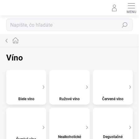
Prejsť
na
obsah
Hľadať
Domov
Víno
Biele víno
Ružové víno
Červené víno
Nealkoholické
Degustačné