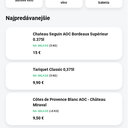
Šumivé víno
víno
balenia
Najpredávanejšie
Chateau Seguin AOC Bordeaux Supérieur
0.375l
NA SKLADE
(5 KS)
15 €
Tariquet Classic 0,375l
NA SKLADE
(5 KS)
9,90 €
Côtes de Provence Blanc AOC - Château
Miraval
NA SKLADE
(>5 KS)
9,50 €