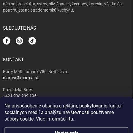
nás od prosciutta, syrov, olív, špagiet, kečupov, korenín, všetko čo
potrebujete na stredomorskú kuchyňu.
SLEDUJTE NÁS
KONTAKT
Borry Mall, Lamač 6780, Bratislava
marrea@marrea.sk
Prevádzka Bory:
+421 908 239 195
Na prispôsobenie obsahu a reklám, poskytovanie funkcií
Majiteľ:
sociálnych médií a analýzu návštevnosti používame
+421 917 489 407
súbory cookie. Viac informácií
tu
.