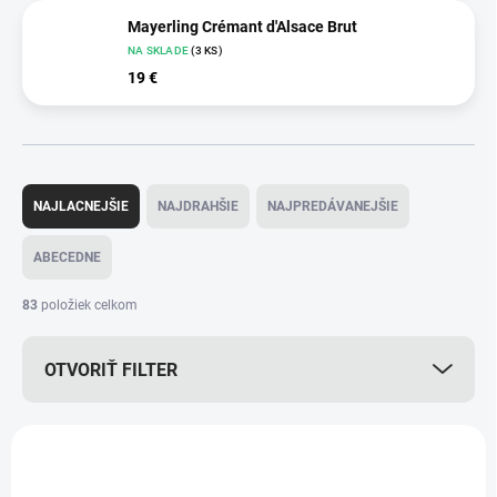
Mayerling Crémant d'Alsace Brut
NA SKLADE
(3 KS)
19 €
R
a
NAJLACNEJŠIE
NAJDRAHŠIE
NAJPREDÁVANEJŠIE
d
e
ABECEDNE
n
i
83
položiek celkom
e
p
OTVORIŤ FILTER
r
o
d
V
u
ý
AKCIA
AKCIA
k
p
t