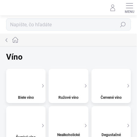
Prejsť
na
obsah
Hľadať
Domov
Víno
Biele víno
Ružové víno
Červené víno
Nealkoholické
Degustačné