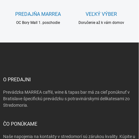
v
ý
PREDAJŇA MARREA
VEĽKÝ VÝBER
p
i
OC Bory Mall 1. poschodie
Doručenie až k vám domov
s
u
Z
á
p
ä
t
i
O PREDAJNI
e
Prevádzka MARREA caffé, wine & tapas bar má za cieľ ponúknuť v
Bratislave špecifickú prevádzku s potravinárskymi delikatesami zo
Stredomoria.
ČO PONÚKAME
Naše napojenia na kontakty v stredomorí sú zárukou kvality. Kúpite u