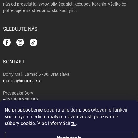
nás od prosciutta, syrov, olív, špagiet, kečupov, korenín, všetko čo
potrebujete na stredomorskú kuchyňu.
SLEDUJTE NÁS
KONTAKT
Borry Mall, Lamač 6780, Bratislava
marrea@marrea.sk
Prevádzka Bory:
+421 908 239 195
Na prispôsobenie obsahu a reklám, poskytovanie funkcií
Majiteľ:
sociálnych médií a analýzu návštevnosti používame
+421 917 489 407
súbory cookie. Viac informácií
tu
.