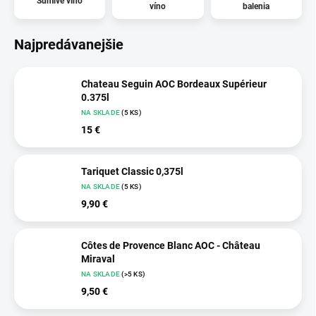
Šumivé víno
víno
balenia
Najpredávanejšie
Chateau Seguin AOC Bordeaux Supérieur
0.375l
NA SKLADE
(5 KS)
15 €
Tariquet Classic 0,375l
NA SKLADE
(5 KS)
9,90 €
Côtes de Provence Blanc AOC - Château
Miraval
NA SKLADE
(>5 KS)
9,50 €