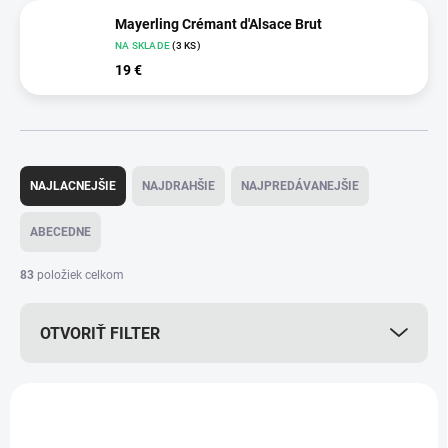
Mayerling Crémant d'Alsace Brut
NA SKLADE
(3 KS)
19 €
R
a
NAJLACNEJŠIE
NAJDRAHŠIE
NAJPREDÁVANEJŠIE
d
e
ABECEDNE
n
i
83
položiek celkom
e
p
OTVORIŤ FILTER
r
o
d
V
u
ý
AKCIA
AKCIA
k
p
t