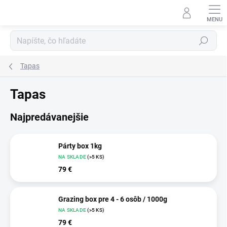
Prejsť
na
obsah
Hľadať
Tapas
Tapas
Najpredávanejšie
Párty box 1kg
NA SKLADE
(>5 KS)
79 €
Grazing box pre 4 - 6 osôb / 1000g
NA SKLADE
(>5 KS)
79 €