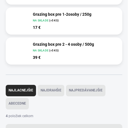
Grazing box pre 1-2osoby / 250g
NA SKLADE
(>5 KS)
17 €
Grazing box pre 2 - 4 osoby / 500g
NA SKLADE
(>5 KS)
39 €
R
a
NAJLACNEJŠIE
NAJDRAHŠIE
NAJPREDÁVANEJŠIE
d
e
ABECEDNE
n
i
4
položiek celkom
e
p